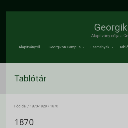
Georgik
Alapítvány célja a 
Alapítványról
Georgikon Campus
Események
Tabló
Tablótár
Főoldal
/
1870-1929
/
1870
1870