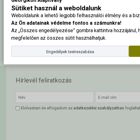
Georgikon Alapítvány
Sütiket használ a weboldalunk
Weboldalunk a lehető legjobb felhasználói élmény és a b
Az Ön adatainak védelme fontos a számunkra!
A fotót köszönjük: Balatoni Múzeum, Keszthely
Az „Összes engedélyezése” gombra kattintva hozzájárul,
megfelelően az összes sütit használhatjuk.
A tabló nagy méretben ide kattintva megtekinthető
Engedélyek testreszabása
Hírlevél feliratkozás
Elolvastam és elfogadom az
adatkezelési szabályzatban
foglalta