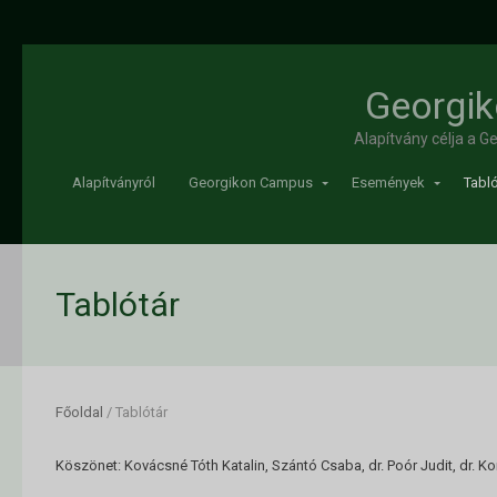
Georgik
Alapítvány célja a 
Alapítványról
Georgikon Campus
Események
Tabló
Tablótár
Főoldal
/
Tablótár
Köszönet: Kovácsné Tóth Katalin, Szántó Csaba, dr. Poór Judit, dr. K