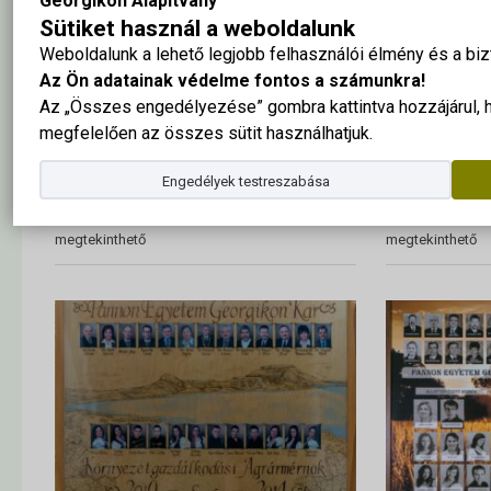
Georgikon Alapítvány
Sütiket használ a weboldalunk
Weboldalunk a lehető legjobb felhasználói élmény és a b
Az Ön adatainak védelme fontos a számunkra!
Az „Összes engedélyezése” gombra kattintva hozzájárul,
megfelelően az összes sütit használhatjuk.
2017 – környezetgazdálkodási
2015 – vid
agrármérnök
agrármérn
Engedélyek testreszabása
A tabló nagy méretben ide kattintva
A tabló nagy mér
megtekinthető
megtekinthető