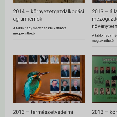
2014 – környezetgazdálkodási
2013 – áll
agrármérnök
mezőgazda
növényter
A tabló nagy méretben ide kattintva
megtekinthető
A tabló nagy mér
megtekinthető
2013 – természetvédelmi
2013 – kö