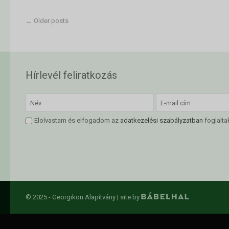
←
Older posts
Hírlevél feliratkozás
Elolvastam és elfogadom az
adatkezelési szabályzatban
foglalta
© 2025 - Georgikon Alapítvány |
site by