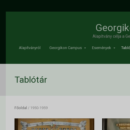
Georgik
Alapítvány célja a 
Alapítványról
Georgikon Campus
Események
Tabló
Tablótár
Főoldal
/
1950-1959