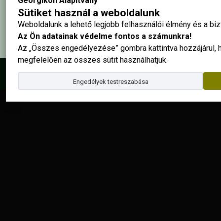
Georgikon Alapítvány
Sütiket használ a weboldalunk
Weboldalunk a lehető legjobb felhasználói élmény és a b
Az Ön adatainak védelme fontos a számunkra!
Az „Összes engedélyezése” gombra kattintva hozzájárul,
megfelelően az összes sütit használhatjuk.
© 2025 - Georgikon Alapítvány |
site by
Engedélyek testreszabása