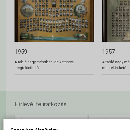
1959
1957
A tabló nagy méretben ide kattintva
A tabló nagy mér
megtekinthető
megtekinthető
Hírlevél feliratkozás
Elolvastam és elfogadom az
adatkezelési szabályzatban
foglalta