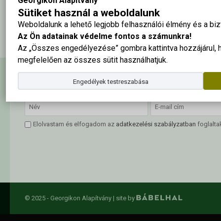
Georgikon Alapítvány
rendezvény időpontja: 2021. október 7-8.
Sütiket használ a weboldalunk
Rendezvény helyszíne:
Weboldalunk a lehető legjobb felhasználói élmény és a b
Az Ön adatainak védelme fontos a számunkra!
Az „Összes engedélyezése” gombra kattintva hozzájárul,
megfelelően az összes sütit használhatjuk.
Hírlevél feliratkozás
Engedélyek testreszabása
Elolvastam és elfogadom az
adatkezelési szabályzatban
foglalta
© 2025 - Georgikon Alapítvány |
site by