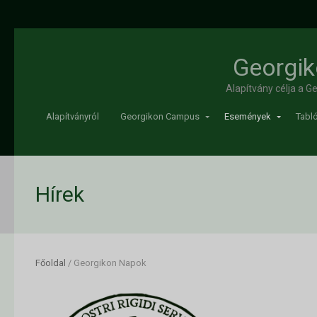
Georgik
Alapítvány célja a 
Alapítványról
Georgikon Campus
Események
Tabló
Hírek
Főoldal
/
Georgikon Napok