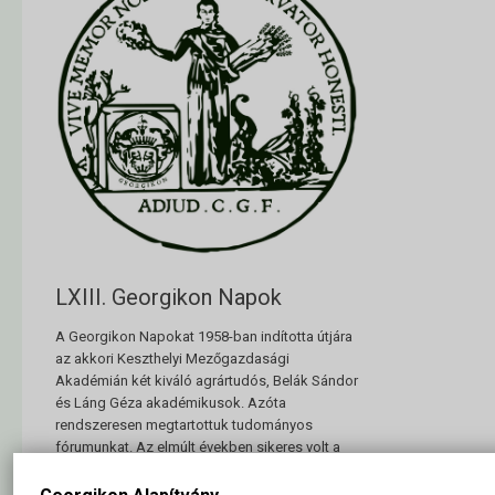
LXIII. Georgikon Napok
A Georgikon Napokat 1958-ban indította útjára
az akkori Keszthelyi Mezőgazdasági
Akadémián két kiváló agrártudós, Belák Sándor
és Láng Géza akadémikusok. Azóta
rendszeresen megtartottuk tudományos
fórumunkat. Az elmúlt években sikeres volt a
rendezvény, a LXII. konferencián 14 szekcióban
130 előadó számolt be kutatásairól. A