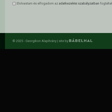
Elolvastam és elfogadom az
adatkezelési szabályzatban
foglalta
© 2025 - Georgikon Alapítvány |
site by