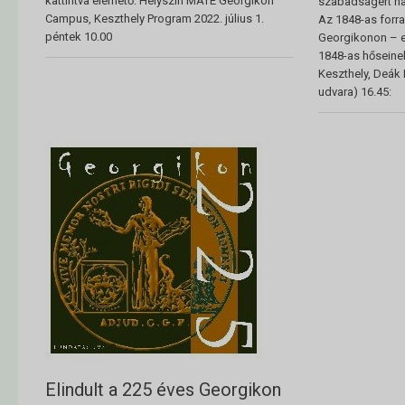
kattintva elérhető. Helyszín MATE Georgikon
szabadságért har
Campus, Keszthely Program 2022. július 1.
Az 1848-as forr
péntek 10.00
Georgikonon – e
1848-as hőseine
Keszthely, Deák 
udvara) 16.45:
Elindult a 225 éves Georgikon