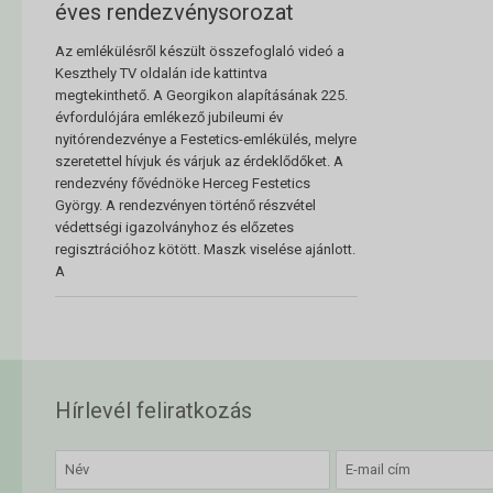
éves rendezvénysorozat
Az emlékülésről készült összefoglaló videó a
Keszthely TV oldalán ide kattintva
megtekinthető. A Georgikon alapításának 225.
évfordulójára emlékező jubileumi év
nyitórendezvénye a Festetics-emlékülés, melyre
szeretettel hívjuk és várjuk az érdeklődőket. A
rendezvény fővédnöke Herceg Festetics
György. A rendezvényen történő részvétel
védettségi igazolványhoz és előzetes
regisztrációhoz kötött. Maszk viselése ajánlott.
A
Hírlevél feliratkozás