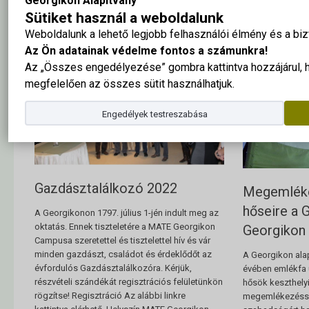
Georgikon Alapítvány
Sütiket használ a weboldalunk
Weboldalunk a lehető legjobb felhasználói élmény és a b
Az Ön adatainak védelme fontos a számunkra!
Az „Összes engedélyezése” gombra kattintva hozzájárul,
megfelelően az összes sütit használhatjuk.
Engedélyek testreszabása
Gazdásztalálkozó 2022
Megemléke
hőseire a 
A Georgikonon 1797. július 1-jén indult meg az
oktatás. Ennek tiszteletére a MATE Georgikon
Georgikon
Campusa szeretettel és tisztelettel hív és vár
minden gazdászt, családot és érdeklődőt az
A Georgikon ala
évfordulós Gazdásztalálkozóra. Kérjük,
évében emlékfa ü
részvételi szándékát regisztrációs felületünkön
hősök keszthely
rögzítse! Regisztráció Az alábbi linkre
megemlékezéssel