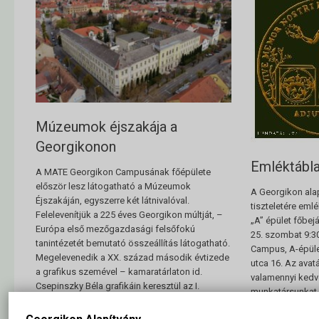
Múzeumok éjszakája a
Georgikonon
Emléktábla
A MATE Georgikon Campusának főépülete
először lesz látogatható a Múzeumok
A Georgikon ala
Éjszakáján, egyszerre két látnivalóval.
tiszteletére eml
Felelevenítjük a 225 éves Georgikon múltját, –
„A” épület főbejá
Európa első mezőgazdasági felsőfokú
25. szombat 9:3
tanintézetét bemutató összeállítás látogatható.
Campus, A-épüle
Megelevenedik a XX. század második évtizede
utca 16. Az avatá
a grafikus szemével – kamaratárlaton id.
valamennyi kedve
Csepinszky Béla grafikáin keresztül az I.
munkatársunkat,
világháború és a
emléktábla avat