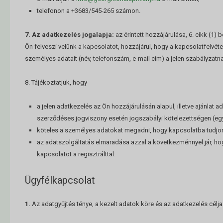
telefonon a +3683/545-265 számon.
7. Az adatkezelés jogalapja:
az érintett hozzájárulása, 6. cikk (1) 
Ön felveszi velünk a kapcsolatot, hozzájárul, hogy a kapcsolatfelvéte
személyes adatait (név, telefonszám, e-mail cím) a jelen szabályzatn
8. Tájékoztatjuk, hogy
a jelen adatkezelés az Ön hozzájárulásán alapul, illetve ajánlat
szerződéses jogviszony esetén jogszabályi kötelezettségen (eg
köteles a személyes adatokat megadni, hogy kapcsolatba tudjon 
az adatszolgáltatás elmaradása azzal a következménnyel jár, hog
kapcsolatot a regisztrálttal.
Ügyfélkapcsolat
1.
Az adatgyűjtés ténye, a kezelt adatok köre és az adatkezelés célja