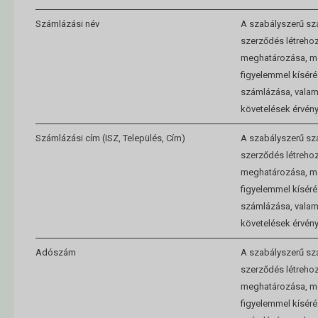
Számlázási név
A szabályszerű szá
szerződés létrehoz
meghatározása, mó
figyelemmel kíséré
számlázása, valam
követelések érvény
Számlázási cím (ISZ, Település, Cím)
A szabályszerű szá
szerződés létrehoz
meghatározása, mó
figyelemmel kíséré
számlázása, valam
követelések érvény
Adószám
A szabályszerű szá
szerződés létrehoz
meghatározása, mó
figyelemmel kíséré