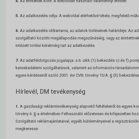
4.
Az érintettek köre: A weboldalt használó valamennyi érintett.
5.
Az adatkezelés célja: A weboldal elérhetővé tétele, megfelelő műk
6.
Az adatkezelés időtartama, az adatok törlésének határideje: Az ada
szolgáltató közötti megállapodás megszűnéséig, vagy az érintettnek 
intézett törlési kérelméig tart az adatkezelés.
7.
Az adatfeldolgozás jogalapja: a 6. cikk (1) bekezdés c) és f) pontja
kereskedelemi szolgáltatások, valamint az információs társadalom
egyes kérdéseiről szóló 2001. évi CVIII. törvény 13/A. § (3) bekezdése
Hírlevél, DM tevékenység
1.
A gazdasági reklámtevékenység alapvető feltételeiről és egyes korlá
törvény 6. §-a értelmében Felhasználó előzetesen és kifejezetten hoz
Szolgáltató reklámajánlataival, egyéb küldeményeivel a regisztráció
megkeresse.