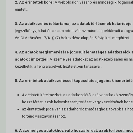
2. Az érintettek köre:
A weboldalon vásárló és minőségi kifogással 
érintett.
3. Az adatkezelés időtartama, az adatok törlésének határideje:
jegyzőkönyv, átirat és az arra adott válasz másolati példányait a fo
évi CLV. törvény 17/A. § (7) bekezdése alapján 5 évig kell megőrizni.
4. Az adatok megismerésére jogosult lehetséges adatkezelők
adatok címzettjei:
A személyes adatokat az adatkezelő sales és m
kezelhetik, a fenti alapelvek tiszteletben tartásával.
5. Az érintettek adatkezeléssel kapcsolatos jogainak ismerteté
Az érintett kérelmezheti az adatkezelőtől a rá vonatkozó személ
hozzáférést, azok helyesbítését, törlését vagy kezelésének korlá
az érintettnek joga van az adathordozhatósághoz, továbbá a ho
történő visszavonásához.
6. A személyes adatokhoz való hozzáférést, azok törlését, mó