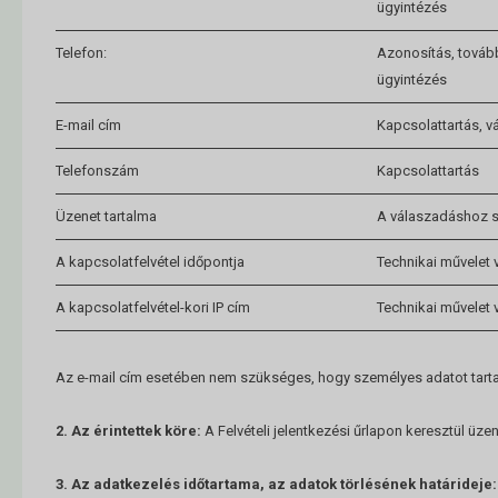
ügyintézés
Telefon:
Azonosítás, továb
ügyintézés
E-mail cím
Kapcsolattartás, v
Telefonszám
Kapcsolattartás
Üzenet tartalma
A válaszadáshoz 
A kapcsolatfelvétel időpontja
Technikai művelet 
A kapcsolatfelvétel-kori IP cím
Technikai művelet 
Az e-mail cím esetében nem szükséges, hogy személyes adatot tart
2. Az érintettek köre:
A Felvételi jelentkezési űrlapon keresztül üzen
3. Az adatkezelés időtartama, az adatok törlésének határideje: