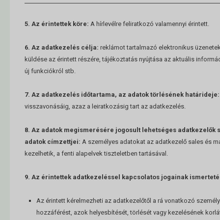
5. Az érintettek köre:
A hírlevélre feliratkozó valamennyi érintett.
6. Az adatkezelés célja:
reklámot tartalmazó elektronikus üzenetek
küldése az érintett részére, tájékoztatás nyújtása az aktuális informác
új funkciókról stb.
7. Az adatkezelés időtartama, az adatok törlésének határideje:
visszavonásáig, azaz a leiratkozásig tart az adatkezelés.
8. Az adatok megismerésére jogosult lehetséges adatkezelők
adatok címzettjei:
A személyes adatokat az adatkezelő sales és m
kezelhetik, a fenti alapelvek tiszteletben tartásával.
9. Az érintettek adatkezeléssel kapcsolatos jogainak ismerteté
Az érintett kérelmezheti az adatkezelőtől a rá vonatkozó személ
hozzáférést, azok helyesbítését, törlését vagy kezelésének korlá