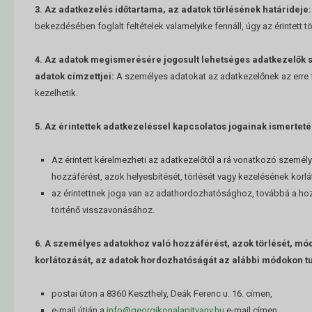
3. Az adatkezelés időtartama, az adatok törlésének határideje:
bekezdésében foglalt feltételek valamelyike fennáll, úgy az érintett tör
4. Az adatok megismerésére jogosult lehetséges adatkezelők
adatok címzettjei:
A személyes adatokat az adatkezelőnek az erre 
kezelhetik.
5. Az érintettek adatkezeléssel kapcsolatos jogainak ismerteté
Az érintett kérelmezheti az adatkezelőtől a rá vonatkozó személ
hozzáférést, azok helyesbítését, törlését vagy kezelésének korlá
az érintettnek joga van az adathordozhatósághoz, továbbá a ho
történő visszavonásához.
6. A személyes adatokhoz való hozzáférést, azok törlését, mó
korlátozását, az adatok hordozhatóságát az alábbi módokon t
postai úton a 8360 Keszthely, Deák Ferenc u. 16. címen,
e-mail útján a
info@georgikonalapitvany.hu
e-mail címen,