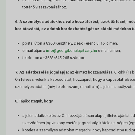
történő visszavonásához.
6. A személyes adatokhoz való hozzáférést, azok törlését, mó
korlátozását, az adatok hordozhatóságát az alábbi módokon t
postai úton a 8360 Keszthely, Deák Ferenc u. 16. címen,
e-mail útján a
info@georgikonalapitvany.hu
e-mail címen,
telefonon a +3683/545-265 számon.
7. Az adatkezelés jogalapja:
az érintett hozzájárulása, 6. cikk (1) 
Ön felveszi velünk a kapcsolatot, hozzájárul, hogy a kapcsolatfelvéte
személyes adatait (név, telefonszám, e-mail cím) a jelen szabályzatn
8. Tájékoztatjuk, hogy
a jelen adatkezelés az Ön hozzájárulásán alapul, illetve ajánlat
szerződéses jogviszony esetén jogszabályi kötelezettségen (eg
köteles a személyes adatokat megadni, hogy kapcsolatba tudjon 