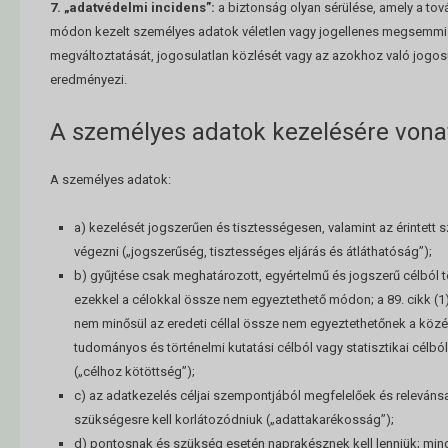
7. „adatvédelmi incidens”:
a biztonság olyan sérülése, amely a tová
módon kezelt személyes adatok véletlen vagy jogellenes megsemmisí
megváltoztatását, jogosulatlan közlését vagy az azokhoz való jogos
eredményezi.
A személyes adatok kezelésére vona
A személyes adatok:
a) kezelését jogszerűen és tisztességesen, valamint az érintett 
végezni („jogszerűség, tisztességes eljárás és átláthatóság”);
b) gyűjtése csak meghatározott, egyértelmű és jogszerű célból t
ezekkel a célokkal össze nem egyeztethető módon; a 89. cikk (
nem minősül az eredeti céllal össze nem egyeztethetőnek a közér
tudományos és történelmi kutatási célból vagy statisztikai célbó
(„célhoz kötöttség”);
c) az adatkezelés céljai szempontjából megfelelőek és relevánsa
szükségesre kell korlátozódniuk („adattakarékosság”);
d) pontosnak és szükség esetén naprakésznek kell lenniük; mi