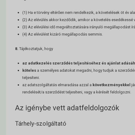
(1) Ha e törvény eltérően nem rendelkezik, a követelések öt év alat
(2) Az elévülés akkor kezdődik, amikor a követelés esedékessé v
(3) Az elévülési idő megváltoztatására irányuló megállapodást írá
(4) Az elévülést kizáró megállapodás semmis.
8.
Tájékoztatjuk, hogy
az adatkezelés szerződés teljesítéséhez és ajánlat adásá
köteles
a személyes adatokat megadni, hogy tudjuk a szerződést
teljesíteni.
az adatszolgáltatás elmaradása azzal a
következményekkel
já
rendelését/a szerződést teljesíteni, vagy a kérését feldolgozni.
Az igénybe vett adatfeldolgozók
Tárhely-szolgáltató