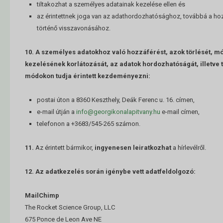
tiltakozhat a személyes adatainak kezelése ellen és
az érintettnek joga van az adathordozhatósághoz, továbbá a ho
történő visszavonásához.
10. A személyes adatokhoz való hozzáférést, azok törlését, mó
kezelésének korlátozását, az adatok hordozhatóságát, illetve t
módokon tudja érintett kezdeményezni:
postai úton a 8360 Keszthely, Deák Ferenc u. 16. címen,
e-mail útján a
info@georgikonalapitvany.hu
e-mail címen,
telefonon a +3683/545-265 számon.
11.
Az érintett bármikor,
ingyenesen leiratkozhat
a hírlevélről.
12. Az adatkezelés során igénybe vett adatfeldolgozó:
MailChimp
The Rocket Science Group, LLC
675 Ponce de Leon Ave NE