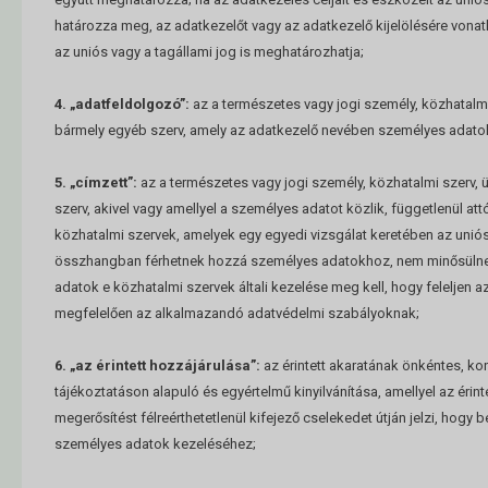
határozza meg, az adatkezelőt vagy az adatkezelő kijelölésére vo
az uniós vagy a tagállami jog is meghatározhatja;
4. „adatfeldolgozó”:
az a természetes vagy jogi személy, közhatalm
bármely egyéb szerv, amely az adatkezelő nevében személyes adatok
5. „címzett”:
az a természetes vagy jogi személy, közhatalmi szerv
szerv, akivel vagy amellyel a személyes adatot közlik, függetlenül att
közhatalmi szervek, amelyek egy egyedi vizsgálat keretében az uniós
összhangban férhetnek hozzá személyes adatokhoz, nem minősülnek 
adatok e közhatalmi szervek általi kezelése meg kell, hogy feleljen a
megfelelően az alkalmazandó adatvédelmi szabályoknak;
6. „az érintett hozzájárulása”:
az érintett akaratának önkéntes, ko
tájékoztatáson alapuló és egyértelmű kinyilvánítása, amellyel az érinte
megerősítést félreérthetetlenül kifejező cselekedet útján jelzi, hogy b
személyes adatok kezeléséhez;