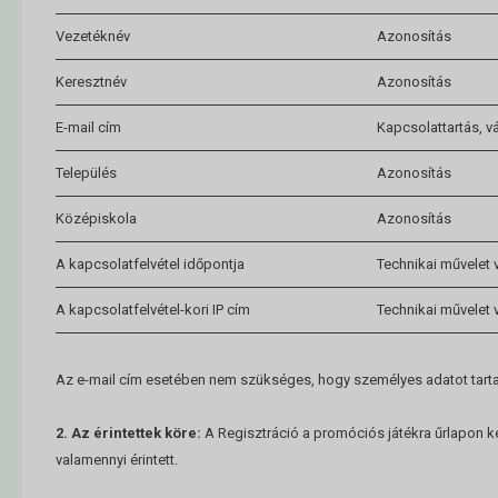
Vezetéknév
Azonosítás
Keresztnév
Azonosítás
E-mail cím
Kapcsolattartás, v
Település
Azonosítás
Középiskola
Azonosítás
A kapcsolatfelvétel időpontja
Technikai művelet 
A kapcsolatfelvétel-kori IP cím
Technikai művelet 
Az e-mail cím esetében nem szükséges, hogy személyes adatot tart
2. Az érintettek köre:
A Regisztráció a promóciós játékra űrlapon ke
valamennyi érintett.