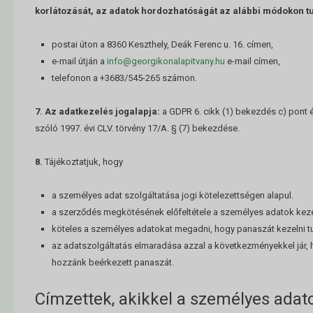
korlátozását, az adatok hordozhatóságát az alábbi módokon t
postai úton a 8360 Keszthely, Deák Ferenc u. 16. címen,
e-mail útján a
info@georgikonalapitvany.hu
e-mail címen,
telefonon a +3683/545-265 számon.
7. Az adatkezelés jogalapja:
a GDPR 6. cikk (1) bekezdés c) pont 
szóló 1997. évi CLV. törvény 17/A. § (7) bekezdése.
8.
Tájékoztatjuk, hogy
a személyes adat szolgáltatása jogi kötelezettségen alapul.
a szerződés megkötésének előfeltétele a személyes adatok keze
köteles a személyes adatokat megadni, hogy panaszát kezelni t
az adatszolgáltatás elmaradása azzal a következményekkel jár, 
hozzánk beérkezett panaszát.
Címzettek, akikkel a személyes adato