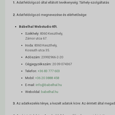
1.
Adatfeldolgozó által ellátott tevékenység: Tárhely-szolgáltatás
2.
Adatfeldolgozó megnevezése és elérhetősége:
Bábelhal Webstudio Kft.
Székhely:
8360 Keszthely,
Zámor utca 67.
Iroda:
8360 Keszthely,
Kossuth utca 35.
Adószám:
23992966-2-20
Cégjegyzékszám:
20 09 074367
Telefon:
+36 83 777 603
Mobil:
+36 20 3888 458
E-mail:
info@babelhal.hu
Weboldal:
babelhal.hu
3.
Az adatkezelés ténye, a kezelt adatok köre: Az érintett által mega