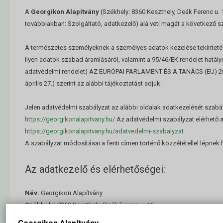
A
Georgikon Alapítvány
(Székhely: 8360 Keszthely, Deák Ferenc u. 1
továbbiakban: Szolgáltató, adatkezelő) alá veti magát a következő s
A természetes személyeknek a személyes adatok kezelése tekintetéb
ilyen adatok szabad áramlásáról, valamint a 95/46/EK rendelet hatályo
adatvédelmi rendelet) AZ EURÓPAI PARLAMENT ÉS A TANÁCS (EU) 2
április 27.) szerint az alábbi tájékoztatást adjuk.
Jelen adatvédelmi szabályzat az alábbi oldalak adatkezelését szabá
https://georgikonalapitvany.hu/
Az adatvédelmi szabályzat elérhető az
https://georgikonalapitvany.hu/adatvedelmi-szabalyzat
A szabályzat módosításai a fenti címen történő közzététellel lépnek 
Az adatkezelő és elérhetőségei:
Név:
Georgikon Alapítvány
Székhely:
8360 Keszthely, Deák Ferenc u. 16.
E-mail:
info@georgikonalapitvany.hu