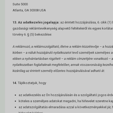
Suite 5000
Atlanta, GA 30308 USA
13. Az adatkezelés jogalapja:
az érintett hozzájárulása, 6. cikk (1
gazdasági reklámtevékenység alapvető feltételeiről és egyes korlátairó
törvény 6. § (5) bekezdése:
A reklámozó, a reklámszolgáltató, illetve a reklám közzétevője – a hoz
körben – a náluk hozzájáruló nyilatkozatot tevő személyek személyes ada
ebben a nyilvántartásban rögzített – a reklám címzettjére vonatkozó – 
nyilatkozatban foglaltaknak megfelelően, annak visszavonásáig kezelhe
kizárólag az érintett személy előzetes hozzájárulásával adható át.
14.
Tájékoztatjuk, hogy
az adatkezelés az Ön hozzájárulásán és a szolgáltató jogos érde
köteles a személyes adatokat megadni, ha hírlevelet szeretne kap
az adatszolgáltatás elmaradása azzal a következményekkel jár