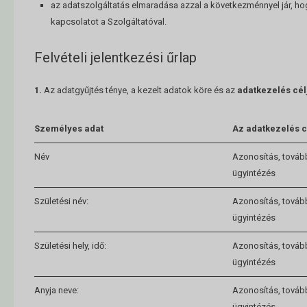
az adatszolgáltatás elmaradása azzal a következménnyel jár, hog
kapcsolatot a Szolgáltatóval.
Felvételi jelentkezési űrlap
1.
Az adatgyűjtés ténye, a kezelt adatok köre és az
adatkezelés cél
Személyes adat
Az adatkezelés c
Név
Azonosítás, továb
ügyintézés
Születési név:
Azonosítás, továb
ügyintézés
Születési hely, idő:
Azonosítás, továb
ügyintézés
Anyja neve:
Azonosítás, továb
ügyintézés