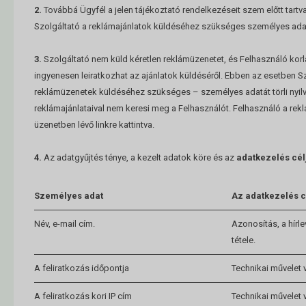
2.
Továbbá Ügyfél a jelen tájékoztató rendelkezéseit szem előtt tartv
Szolgáltató a reklámajánlatok küldéséhez szükséges személyes adata
3.
Szolgáltató nem küld kéretlen reklámüzenetet, és Felhasználó korl
ingyenesen leiratkozhat az ajánlatok küldéséről. Ebben az esetben S
reklámüzenetek küldéséhez szükséges – személyes adatát törli nyilv
reklámajánlataival nem keresi meg a Felhasználót. Felhasználó a rekl
üzenetben lévő linkre kattintva.
4.
Az adatgyűjtés ténye, a kezelt adatok köre és az
adatkezelés cél
Személyes adat
Az adatkezelés c
Név, e-mail cím.
Azonosítás, a hírle
tétele.
A feliratkozás időpontja
Technikai művelet 
A feliratkozás kori IP cím
Technikai művelet 