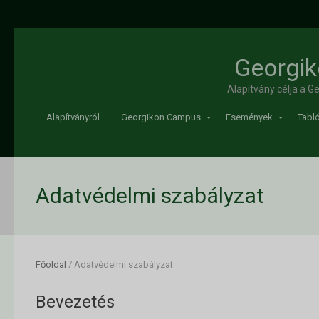
Georgik
Alapítvány célja a 
Alapítványról
Georgikon Campus
Események
Tabló
Adatvédelmi szabályzat
Főoldal
/
Adatvédelmi szabályzat
Bevezetés