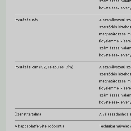
számlázása, valam
követelések érvény
Postázási név
A szabályszerű szá
szerződés létrehoz
meghatározása, mó
figyelemmel kíséré
számlázása, valam
követelések érvény
Postázási cím (ISZ, Település, Cím)
A szabályszerű szá
szerződés létrehoz
meghatározása, mó
figyelemmel kíséré
számlázása, valam
követelések érvény
Üzenet tartalma
A válaszadáshoz 
A kapcsolatfelvétel időpontja
Technikai művelet 