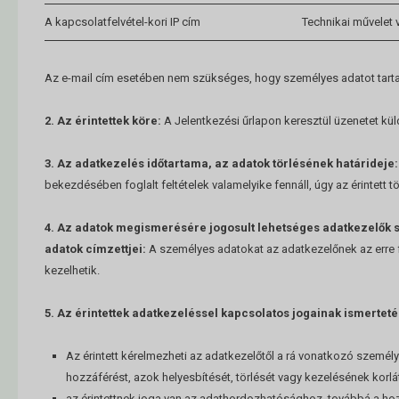
A kapcsolatfelvétel-kori IP cím
Technikai művelet 
Az e-mail cím esetében nem szükséges, hogy személyes adatot tart
2. Az érintettek köre:
A Jelentkezési űrlapon keresztül üzenetet küld
3. Az adatkezelés időtartama, az adatok törlésének határideje:
bekezdésében foglalt feltételek valamelyike fennáll, úgy az érintett tör
4. Az adatok megismerésére jogosult lehetséges adatkezelők
adatok címzettjei:
A személyes adatokat az adatkezelőnek az erre 
kezelhetik.
5. Az érintettek adatkezeléssel kapcsolatos jogainak ismerteté
Az érintett kérelmezheti az adatkezelőtől a rá vonatkozó személ
hozzáférést, azok helyesbítését, törlését vagy kezelésének korlá
az érintettnek joga van az adathordozhatósághoz, továbbá a ho