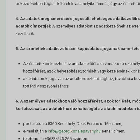
bekezdésében foglalt feltételek valamelyike fennáll, úgy az érintett tör
4. Az adatok megismerésére jogosult lehetséges adatkezelők
adatok címzettjei:
A személyes adatokat az adatkezelőnek az erre 
kezelhetik.
5. Az érintettek adatkezeléssel kapcsolatos jogainak ismerteté
Az érintett kérelmezheti az adatkezelőtől a rá vonatkozó személ
hozzáférést, azok helyesbítését, törlését vagy kezelésének korlá
az érintettnek joga van az adathordozhatósághoz, továbbá a ho
történő visszavonásához.
6. A személyes adatokhoz való hozzáférést, azok törlését, mó
korlátozását, az adatok hordozhatóságát az alábbi módokon t
postai úton a 8360 Keszthely, Deák Ferenc u. 16. címen,
e-mail útján a
info@georgikonalapitvany.hu
e-mail címen,
telefonon a +3683/545-265 számon.