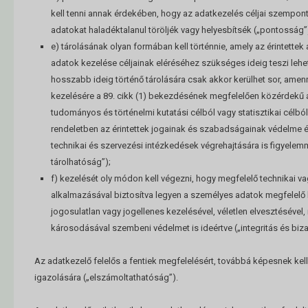
kell tenni annak érdekében, hogy az adatkezelés céljai szempon
adatokat haladéktalanul töröljék vagy helyesbítsék („pontosság”
e) tárolásának olyan formában kell történnie, amely az érintette
adatok kezelése céljainak eléréséhez szükséges ideig teszi leh
hosszabb ideig történő tárolására csak akkor kerülhet sor, ame
kezelésére a 89. cikk (1) bekezdésének megfelelően közérdekű ar
tudományos és történelmi kutatási célból vagy statisztikai célból
rendeletben az érintettek jogainak és szabadságainak védelme é
technikai és szervezési intézkedések végrehajtására is figyelemm
tárolhatóság”);
f) kezelését oly módon kell végezni, hogy megfelelő technikai v
alkalmazásával biztosítva legyen a személyes adatok megfelelő
jogosulatlan vagy jogellenes kezelésével, véletlen elvesztéséve
károsodásával szembeni védelmet is ideértve („integritás és biza
Az adatkezelő felelős a fentiek megfelelésért, továbbá képesnek kell
igazolására („elszámoltathatóság”).