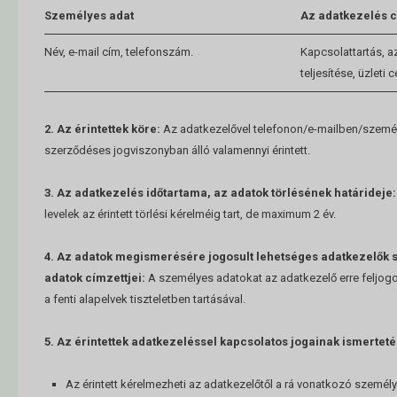
Személyes adat
Az adatkezelés c
Név, e-mail cím, telefonszám.
Kapcsolattartás, 
teljesítése, üzleti cé
2. Az érintettek köre:
Az adatkezelővel telefonon/e-mailben/személ
szerződéses jogviszonyban álló valamennyi érintett.
3. Az adatkezelés időtartama, az adatok törlésének határideje:
levelek az érintett törlési kérelméig tart, de maximum 2 év.
4. Az adatok megismerésére jogosult lehetséges adatkezelők
adatok címzettjei:
A személyes adatokat az adatkezelő erre feljogos
a fenti alapelvek tiszteletben tartásával.
5. Az érintettek adatkezeléssel kapcsolatos jogainak ismerteté
Az érintett kérelmezheti az adatkezelőtől a rá vonatkozó személ