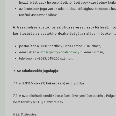
hozzáférést, azok helyesbítését, törlését vagy kezelésének korlá
az érintettnek joga van az adathordozhatósághoz, továbbá a ho
történő visszavonásához.
6. A személyes adatokhoz való hozzáférést, azok törlését, mó
korlátozását, az adatok hordozhatóságát az alábbi módokon t
postai úton a 8360 Keszthely, Deák Ferenc u. 16. címen,
e-mail útján a
info@georgikonalapitvany.hu
e-mail címen,
telefonon a +3683/545-265 számon.
7. Az adatkezelés jogalapja:
7.1. a GDPR 6. cikk (1) bekezdés b) és c) pontja.
7.2. A szerződésből eredő követelések érvényesítése esetén a Polgár
évi V. törvény 6:21. §-a szerint 5 év.
6:22. § [Elévülés]