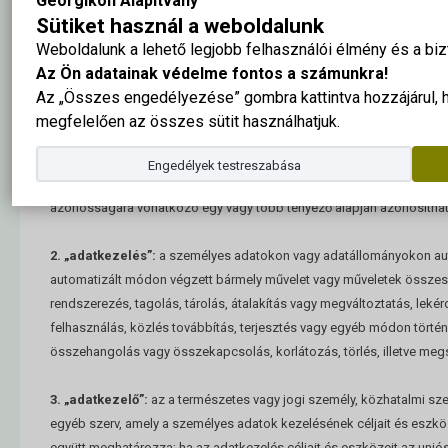
Georgikon Alapítvány
Telefon:
+3683/545-265
Sütiket használ a weboldalunk
Weboldalunk a lehető legjobb felhasználói élmény és a b
Fogalom meghatározások
Az Ön adatainak védelme fontos a számunkra!
Az „Összes engedélyezése” gombra kattintva hozzájárul,
1. „személyes adat”:
azonosított vagy azonosítható természetes sze
megfelelően az összes sütit használhatjuk.
bármely információ; azonosítható az a természetes személy, aki köz
különösen valamely azonosító, például név, szám, helymeghatározó a
Engedélyek testreszabása
természetes személy testi, fiziológiai, genetikai, szellemi, gazdasági,
azonosságára vonatkozó egy vagy több tényező alapján azonosíthat
2. „adatkezelés”:
a személyes adatokon vagy adatállományokon au
automatizált módon végzett bármely művelet vagy műveletek összessé
rendszerezés, tagolás, tárolás, átalakítás vagy megváltoztatás, lekér
felhasználás, közlés továbbítás, terjesztés vagy egyéb módon történő
összehangolás vagy összekapcsolás, korlátozás, törlés, illetve me
3. „adatkezelő”:
az a természetes vagy jogi személy, közhatalmi sz
egyéb szerv, amely a személyes adatok kezelésének céljait és eszkö
együtt meghatározza; ha az adatkezelés céljait és eszközeit az uniós