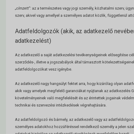
„címzett”
: az a természetes vagy jogi személy, közhatalmi szerv, üg
szerv, akivel vagy amellyel a személyes adatot közlik, függetlenül att
Adatfeldolgozók (akik, az adatkezelő nevébe
adatkezelést)
Az adatkezelő a saját adatkezelési tevékenységeinek elősegítése célj
szerződés-, illetve a jogszabályok által támasztott kötelezettségeine
adatfeldolgozókat vesz igénybe.
Az adatkezelő nagy hangsúlyt fektet arra, hogy kizárólag olyan adat
akik vagy amelyek megfelelő garanciákat nyújtanak az adatkezelés 
követelményeinek való megfelelését és az érintettek jogainak védelm
technikai és szervezési intézkedések végrehajtására.
Az adatfeldolgozó és bármely, az adatkezelő vagy az adatfeldolgozó i
személyes adatokhoz hozzáféréssel rendelkező személy a jelen sza
adatokat kizárólag az adatkezelő utasításának megfelelően kezeli.