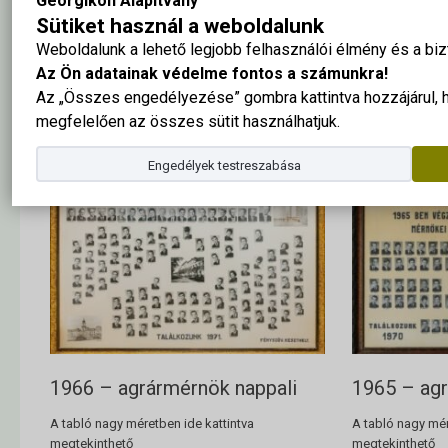
Georgikon Alapítvány
Sütiket használ a weboldalunk
Weboldalunk a lehető legjobb felhasználói élmény és a b
1968 – agrármérnök levelező
1967 – agr
Az Ön adatainak védelme fontos a számunkra!
A tabló nagy méretben ide kattintva
A tabló nagy mér
Az „Összes engedélyezése” gombra kattintva hozzájárul,
megtekinthető
megtekinthető
megfelelően az összes sütit használhatjuk.
Engedélyek testreszabása
1966 – agrármérnök nappali
1965 – agr
A tabló nagy méretben ide kattintva
A tabló nagy mér
megtekinthető
megtekinthető