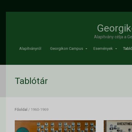
Georgik
Alapítvány célja a 
Alapítványról
Georgikon Campus
Események
Tabló
Tablótár
Főoldal
/
1960-1969