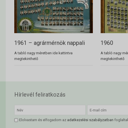
1961 – agrármérnök nappali
1960
A tabló nagy méretben ide kattintva
A tabló nagy mér
megtekinthető
megtekinthető
Hírlevél feliratkozás
Elolvastam és elfogadom az
adatkezelési szabályzatban
foglalta