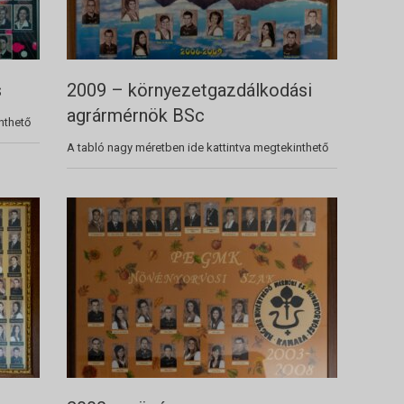
s
2009 – környezetgazdálkodási
agrármérnök BSc
nthető
A tabló nagy méretben ide kattintva megtekinthető