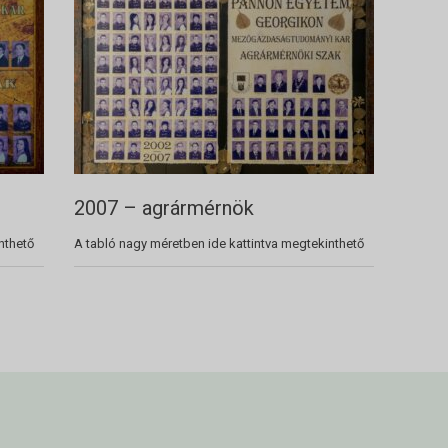
2007 – agrármérnök
nthető
A tabló nagy méretben ide kattintva megtekinthető