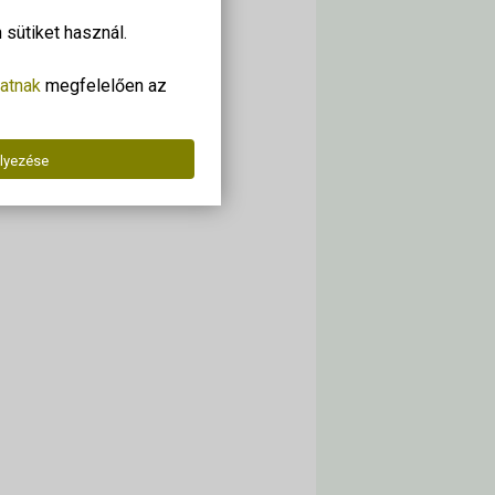
sütiket használ.
atnak
megfelelően az
lyezése