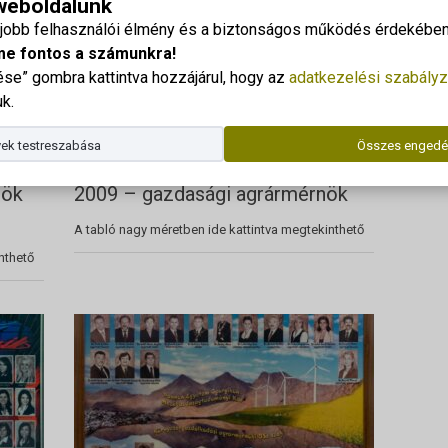
 weboldalunk
gjobb felhasználói élmény és a biztonságos működés érdekében 
me fontos a számunkra!
e” gombra kattintva hozzájárul, hogy az
adatkezelési szabályz
k.
ek testreszabása
Összes engedé
nök
2009 – gazdasági agrármérnök
A tabló nagy méretben ide kattintva megtekinthető
nthető