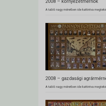
2008 – környezetmérnök
A tabló nagy méretben ide kattintva megteki
2008 – gazdasági agrármérn
A tabló nagy méretben ide kattintva megteki