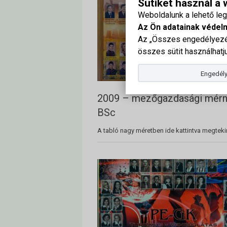
Sütiket használ a
Weboldalunk a lehető le
Az Ön adatainak védel
Az „Összes engedélyezés
összes sütit használhatju
Engedély
2009 – mezőgazdasági mér
BSc
A tabló nagy méretben ide kattintva megteki