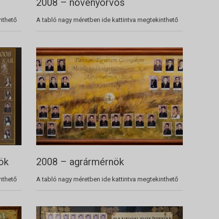
2008 – növényorvos
nthető
A tabló nagy méretben ide kattintva megtekinthető
ök
2008 – agrármérnök
nthető
A tabló nagy méretben ide kattintva megtekinthető