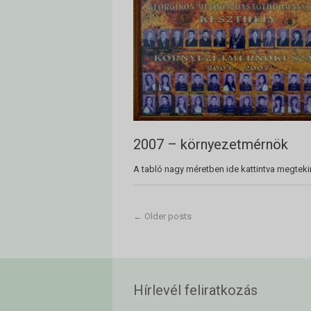
2007 – környezetmérnök
A tabló nagy méretben ide kattintva megteki
←
Older posts
Hírlevél feliratkozás