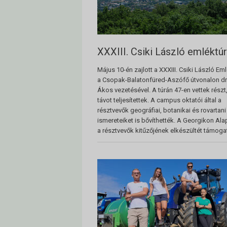
XXXIII. Csiki László emléktú
Május 10-én zajlott a XXXIII. Csiki László Em
a Csopak-Balatonfüred-Aszófő útvonalon dr.
Ákos vezetésével. A túrán 47-en vettek részt
távot teljesítettek. A campus oktatói által a
résztvevők geográfiai, botanikai és rovartani
ismereteiket is bővíthették. A Georgikon Ala
a résztvevők kitűzőjének elkészültét támogat