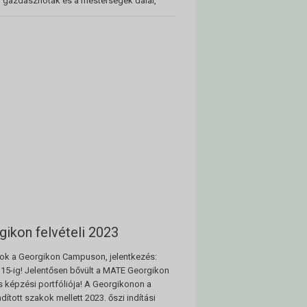
a gazdásznóták és a mesterségek dalai,
gikon felvételi 2023
ok a Georgikon Campuson, jelentkezés:
 15-ig! Jelentősen bővült a MATE Georgikon
képzési portfóliója! A Georgikonon a
ndított szakok mellett 2023. őszi indítási