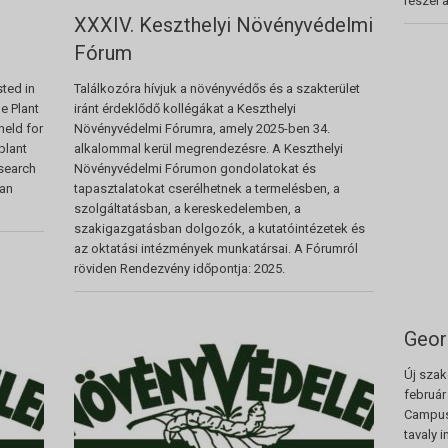
részei 
XXXIV. Keszthelyi Növényvédelmi
Fórum
sted in
Találkozóra hívjuk a növényvédős és a szakterület
he Plant
iránt érdeklődő kollégákat a Keszthelyi
held for
Növényvédelmi Fórumra, amely 2025-ben 34.
plant
alkalommal kerül megrendezésre. A Keszthelyi
esearch
Növényvédelmi Fórumon gondolatokat és
can
tapasztalatokat cserélhetnek a termelésben, a
szolgáltatásban, a kereskedelemben, a
szakigazgatásban dolgozók, a kutatóintézetek és
az oktatási intézmények munkatársai. A Fórumról
röviden Rendezvény időpontja: 2025.
Geor
Új szak
február
Campus 
tavaly i