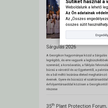
Sütiket használ a
Weboldalunk a lehető le
Az Ön adatainak védel
Az „Összes engedélyezés
összes sütit használhatju
Engedély
Sárgulás 2026
A Georgikon hagyományai közül a Sárgulás 
legrégibb, és erre vagyunk a legbüszkébbek
szerenád, a korsóavatás, a fáklyás felvonulá
búcsú a várostól és az Egyetemtől, a palotás
és a bál méltó lezárása életed meghatározó
éveinek. Gyere és búcsúzz el szaktársaiddal
évfolyamtársaiddal közösen a Georgikontól 
részese
th
35
Plant Protection Forum,