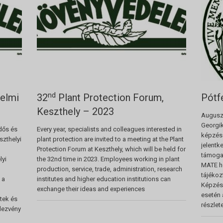
nd
delmi
32
Plant Protection Forum,
Pótf
Keszthely – 2023
Auguszt
Georgi
dős és
Every year, specialists and colleagues interested in
képzése
szthelyi
plant protection are invited to a meeting at the Plant
jelentk
Protection Forum at Keszthely, which will be held for
támogat
lyi
the 32nd time in 2023. Employees working in plant
MATE ho
production, service, trade, administration, research
tájékozt
 a
institutes and higher education institutions can
Képzés
exchange their ideas and experiences
esetén 
tek és
részlet
dezvény