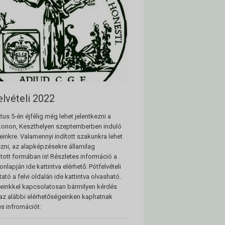
elvételi 2022
us 5-én éjfélig még lehet jelentkezni a
konon, Keszthelyen szeptemberben induló
inkre. Valamennyi indított szakunkra lehet
ezni, az alapképzésekre államilag
ott formában is! Részletes információ a
nlapján ide kattintva elérhető. Pótfelvételi
ató a felvi oldalán ide kattintva olvasható.
einkkel kapcsolatosan bármilyen kérdés
az alábbi elérhetőségeinken kaphatnak
es infromációt: