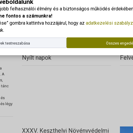
 weboldalunk
gjobb felhasználói élmény és a biztonságos működés érdekében 
me fontos a számunkra!
e” gombra kattintva hozzájárul, hogy az
adatkezelési szabályz
k.
ek testreszabása
Összes engedé
Nyílt napok
Felv
a
. A
s,
 tánc
 és
és légy
XXXV. Keszthelyi Növényvédelmi