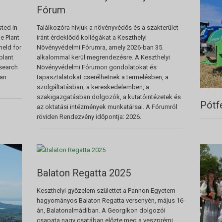
Fórum
sted in
Találkozóra hívjuk a növényvédős és a szakterület
he Plant
iránt érdeklődő kollégákat a Keszthelyi
held for
Növényvédelmi Fórumra, amely 2026-ban 35.
plant
alkalommal kerül megrendezésre. A Keszthelyi
esearch
Növényvédelmi Fórumon gondolatokat és
can
tapasztalatokat cserélhetnek a termelésben, a
szolgáltatásban, a kereskedelemben, a
szakigazgatásban dolgozók, a kutatóintézetek és
Pótf
az oktatási intézmények munkatársai. A Fórumról
röviden Rendezvény időpontja: 2026.
Balaton Regatta 2025
Keszthelyi győzelem születtet a Pannon Egyetem
hagyományos Balaton Regatta versenyén, május 16-
án, Balatonalmádiban. A Georgikon dolgozói
csapata nagy csatában előzte meg a veszprémi