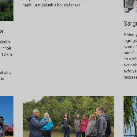
hajót. Gratulálunk a kollégáknak!
Sárg
ra
A Georg
legrégi
léktúra
szerená
 Pintér
búcsú a
, 18 km
és a bá
éveinek
évfolya
pítvány
részes
ta.