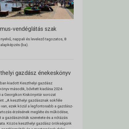
zmus-vendéglátás szak
nyelvű, nappali és levelező tagozatos, 8
 alapképzés (ba).
thelyi gazdász énekeskönyv
ban kiadott Keszthelyi gazdász
önyv második, bővített kiadása 2024-
ő a Georgikon Kiskönyvtár sorozat
nt. „A keszthelyi gazdásznak sokféle
 van, ezek közül a legfontosabb a gazdász-
artozás érzésének megléte és működése,
t a gazdásznóták szeretete és a nótázás
ata. Közös keszthelyi gazdász örökségünk