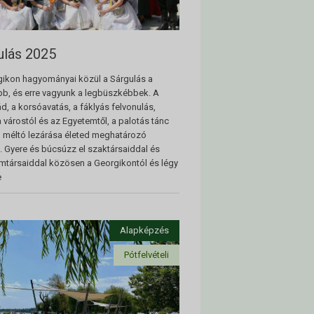
ulás 2025
ikon hagyományai közül a Sárgulás a
bb, és erre vagyunk a legbüszkébbek. A
d, a korsóavatás, a fáklyás felvonulás,
 várostól és az Egyetemtől, a palotás tánc
l méltó lezárása életed meghatározó
. Gyere és búcsúzz el szaktársaiddal és
mtársaiddal közösen a Georgikontól és légy
e