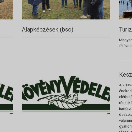
Alapképzések (bsc)
Turi
Magyar 
féléves
Kesz
A 2006-
énekesk
elérhet
részeké
ismérve
összet
valamin
gyakorl