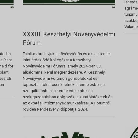
lehetős
agrármé
turizmu
szakkép
Valamen
XXXIII. Keszthelyi Növényvédelmi
Fórum
sted in
Találkozóra hívjuk a növényvédős és a szakterület
he Plant
iránt érdeklődő kollégákat a Keszthelyi
held for
Növényvédelmi Fórumra, amely 2024-ben 33.
plant
alkalommal kerül megrendezésre. A Keszthelyi
esearch
Növényvédelmi Fórumon gondolatokat és
can
tapasztalatokat cserélhetnek a termelésben, a
szolgáltatásban, a kereskedelemben, a
szakigazgatásban dolgozók, a kutatóintézetek és
az oktatási intézmények munkatársai. A Fórumról
röviden Rendezvény időpontja: 2024.