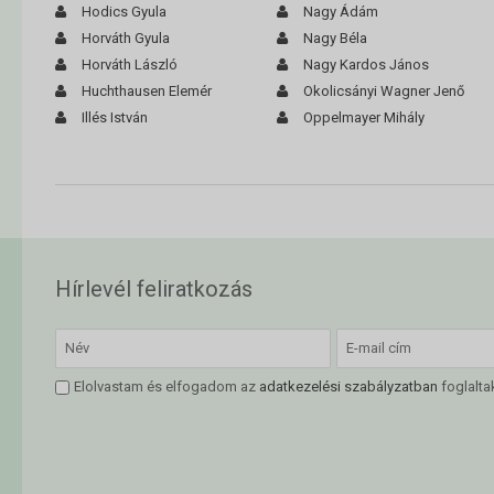
Hodics Gyula
Nagy Ádám
Horváth Gyula
Nagy Béla
Horváth László
Nagy Kardos János
Huchthausen Elemér
Okolicsányi Wagner Jenő
Illés István
Oppelmayer Mihály
Hírlevél feliratkozás
Elolvastam és elfogadom az
adatkezelési szabályzatban
foglalta