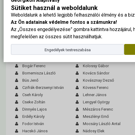
Georgikon Alapítvány
A fotót köszönjük: Balatoni Múzeum, Keszthely
Sütiket használ a weboldalunk
Weboldalunk a lehető legjobb felhasználói élmény és a b
A tabló nagy méretben ide kattintva megtekinthető
Az Ön adatainak védelme fontos a számunkra!
Az „Összes engedélyezése” gombra kattintva hozzájárul,
Akantisz Tibor
Kalmár Antal
megfelelően az összes sütit használhatjuk.
Bagi Kálmán
Kaufmann Ferenc
Bakos Ferenc
Kenderessy Ernő
Engedélyek testreszabása
Balázsy József
Keszthelyi József
Bartha Sándor
Kohl Antal
Bogár Ferenc
Kolossy Gábor
Bornemisza László
Kovács Sándor
Bús Jenő
Kovásznay Dezső
Czifrák-Berzsenyi István
Kövess Ferenc
Cseh Károly
Lehner János
Cseke Zoltán
Lengyel György
Dinnyés Lajos
Mészáros Ferenc
Erdély Károly
Meszlényi Ernő
Fodor István
Mocsáry László Antal
Hacskó János
Nádosy Elek