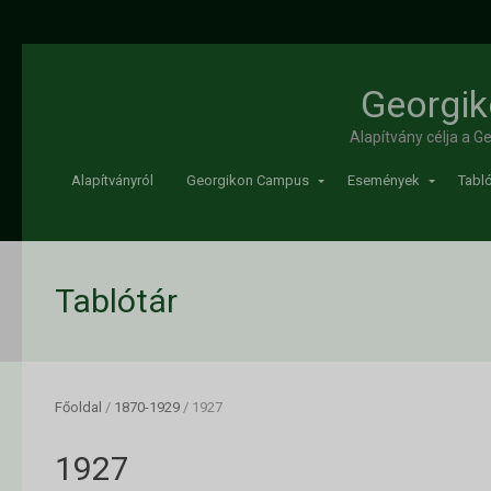
Georgik
Alapítvány célja a 
Alapítványról
Georgikon Campus
Események
Tabló
Tablótár
Főoldal
/
1870-1929
/
1927
1927