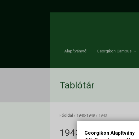
Alapítványról
Georgikon Campus
Tablótár
Főoldal
/
1940-1949
/
1943
1943
Georgikon Alapítvány