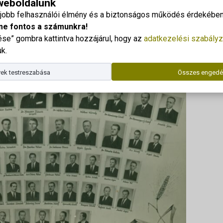
 weboldalunk
gjobb felhasználói élmény és a biztonságos működés érdekében 
Dr. Kor
me fontos a számunkra!
Telefo
e” gombra kattintva hozzájárul, hogy az
adatkezelési szabályz
E-mail
k.
Az ala
ek testreszabása
Összes engedé