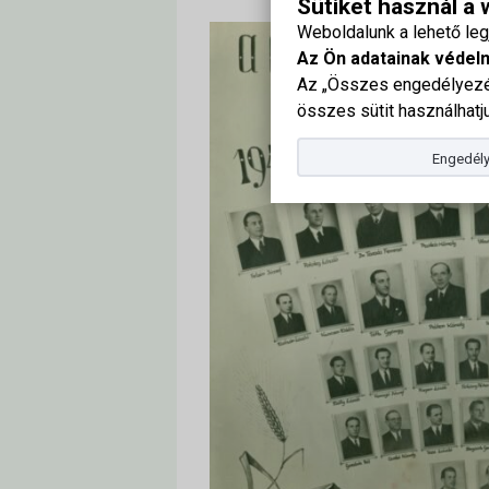
Sütiket használ a
Weboldalunk a lehető le
Az Ön adatainak védel
Az „Összes engedélyezés
összes sütit használhatju
Engedély