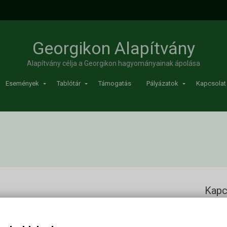
Georgikon Alapítvány
Alapítvány célja a Georgikon hagyományainak ápolása
Események
Tablótár
Támogatás
Pályázatok
Kapcsolat
Kapc
Georgi
Cím: 83