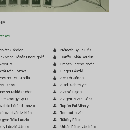
ely
nthető
orváth Sándor
Németh Gyula Béla
ankovich-Bésán Endre gróf
Ostffy Jolán Katalin
kövi Pál
Presits Ferenc István
jtár Iván József
Rieger László
reszty Éva Gizella
Schadt János
iss János
Stark Sebestyén
unczer Miklós Ödön
Szabó Lajos
áner György Gyula
Szigeti István Géza
eveleki Lóránd László
Tapfer Pál Mihály
rincz István Miklós
Tompai István
agyar Béla László
Tüköry Péter
álly László János
Urbán Péter Iván báró