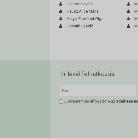
Halmos István
M
Hausz Alice Mária
Mi
Hetyei Erzsébet Olga
M
Horváth László
M
Hírlevél feliratkozás
Elolvastam és elfogadom az
adatkezelés