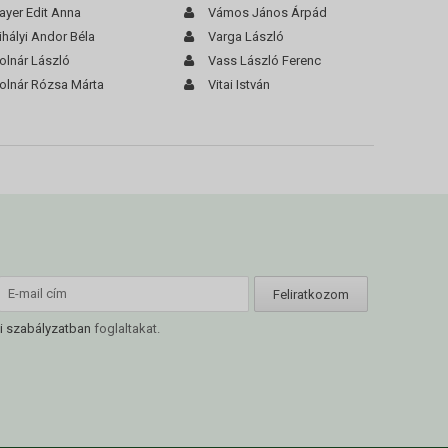
ayer Edit Anna
Vámos János Árpád
hályi Andor Béla
Varga László
olnár László
Vass László Ferenc
olnár Rózsa Márta
Vitai István
i szabályzatban
foglaltakat.