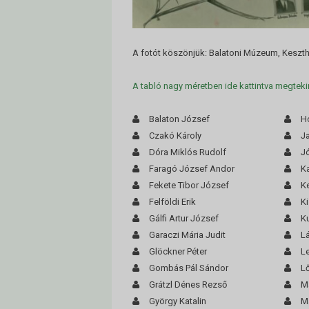
A fotót köszönjük: Balatoni Múzeum, Keszth
A tabló nagy méretben ide kattintva megteki
Balaton József
H
Czakó Károly
J
Dóra Miklós Rudolf
Jó
Faragó József Andor
Ka
Fekete Tibor József
Ke
Felföldi Erik
K
Gálfi Artur József
K
Garaczi Mária Judit
L
Glöckner Péter
L
Gombás Pál Sándor
Lő
Grátzl Dénes Rezső
M
György Katalin
M