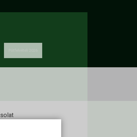
Pótfelvételi 2026
solat
kon Alapítvány
60 Keszthely, Deák Ferenc u. 16.