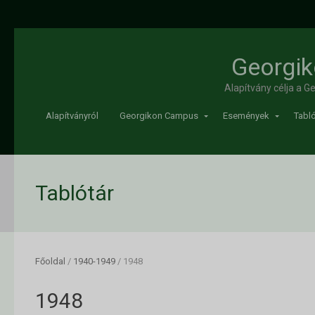
Georgik
Alapítvány célja a 
Alapítványról
Georgikon Campus
Események
Tabló
Tablótár
Főoldal
/
1940-1949
/
1948
1948