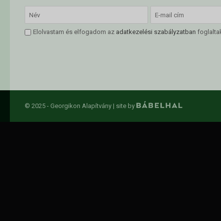
Elolvastam és elfogadom az
adatkezelési szabályzatban
foglalta
© 2025 - Georgikon Alapítvány |
site by