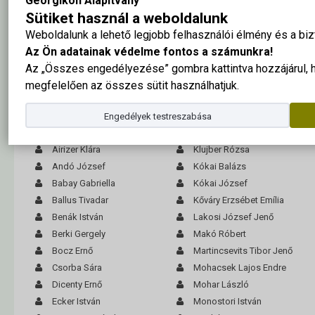
Georgikon Alapítvány
Sütiket használ a weboldalunk
Weboldalunk a lehető legjobb felhasználói élmény és a b
Az Ön adatainak védelme fontos a számunkra!
Az „Összes engedélyezése” gombra kattintva hozzájárul,
megfelelően az összes sütit használhatjuk.
A tabló nagy méretben ide kattintva megtekinthető
Engedélyek testreszabása
Agárdi Anna
Kerényi Vilmos
Airizer Klára
Klujber Rózsa
Andó József
Kókai Balázs
Babay Gabriella
Kókai József
Ballus Tivadar
Kőváry Erzsébet Emília
Benák István
Lakosi József Jenő
Berki Gergely
Makó Róbert
Bocz Ernő
Martincsevits Tibor Jenő
Csorba Sára
Mohacsek Lajos Endre
Dicenty Ernő
Mohar László
Ecker István
Monostori István