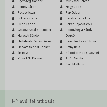
Egerszegi Sándor
Munkácsi Ferenc
Eörssy János
Nagy Ödön
Fekecs István
Pap Gábor
Fölnagy Gyula
Pásztói Lajos Ede
Fülöp László
Petrás Lajos Károly
Garaczi Katalin Erzsébet
Poroszhegyi Károly
Haraszti Sándor
Dezső
Hertelendy Zoltán Dénes
Rauscher László István
Horváth Sándor József
Réthy Béla
Ilia István
Ságodi Benedek József
Kazó Béla Kázmér
Soós Tivadar
Svastits Ilona
Hírlevél feliratkozás