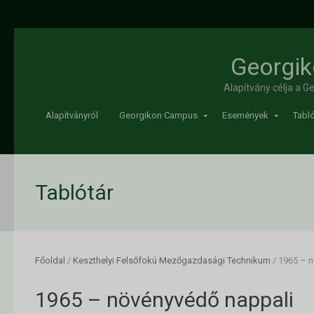
Georgik
Alapítvány célja a 
Alapítványról
Georgikon Campus
Események
Tabló
Tablótár
Főoldal
/
Keszthelyi Felsőfokú Mezőgazdasági Technikum
/
1965 – n
1965 – növényvédő nappali