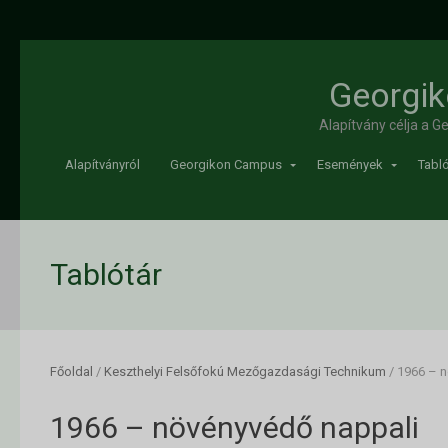
Georgik
Alapítvány célja a 
Alapítványról
Georgikon Campus
Események
Tabló
Tablótár
Főoldal
/
Keszthelyi Felsőfokú Mezőgazdasági Technikum
/
1966 – n
1966 – növényvédő nappali