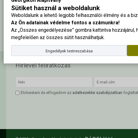
Georgikon Alapítvány
Sütiket használ a weboldalunk
Weboldalunk a lehető legjobb felhasználói élmény és a b
Az Ön adatainak védelme fontos a számunkra!
A tabló nagy méretben ide kattintva megtekinthető
Az „Összes engedélyezése” gombra kattintva hozzájárul,
megfelelően az összes sütit használhatjuk.
Engedélyek testreszabása
Hírlevél feliratkozás
Elolvastam és elfogadom az
adatkezelési szabályzatban
foglalta