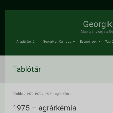
Georgik
Alapítvány célja a 
Alapítványról
Georgikon Campus
Események
Tabló
Tablótár
Főoldal
/
1970-1979
/
1975 – agrárkémia
1975 – agrárkémia