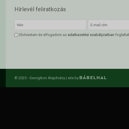
Hírlevél feliratkozás
Elolvastam és elfogadom az
adatkezelési szabályzatban
foglalta
© 2025 - Georgikon Alapítvány |
site by