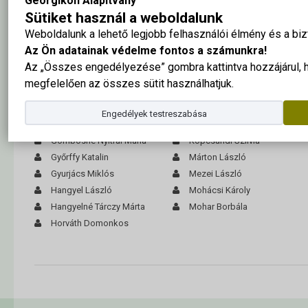
Georgikon Alapítvány
Arató Endre
Hudák Péter
Sütiket használ a weboldalunk
Barcza Gábor
Hudákné Zsovár Terézia
Weboldalunk a lehető legjobb felhasználói élmény és a b
Biró István
Hun László
Az Ön adatainak védelme fontos a számunkra!
Bogdán Ilona
Jakab Erzsébet
Az „Összes engedélyezése” gombra kattintva hozzájárul,
Boncz Sándorné Koskán
Káldi Zsigmond
megfelelően az összes sütit használhatjuk.
Erzsébet
Keszthelyi Éva
Bosnyák Zsuzsanna
Király Tibor
Engedélyek testreszabása
Gász József
Kiss Ilona
Gombosné Nyitrai Mária
Kopcsándi Szilvia
Győrffy Katalin
Márton László
Gyurjács Miklós
Mezei László
Hangyel László
Mohácsi Károly
Hangyelné Tárczy Márta
Mohar Borbála
Horváth Domonkos