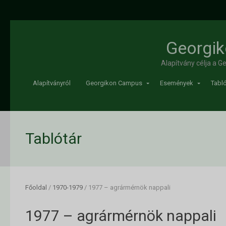
Georgik
Alapítvány célja a 
Alapítványról
Georgikon Campus
Események
Tabló
Tablótár
Főoldal
/
1970-1979
/
1977 – agrármérnök nappali
1977 – agrármérnök nappali