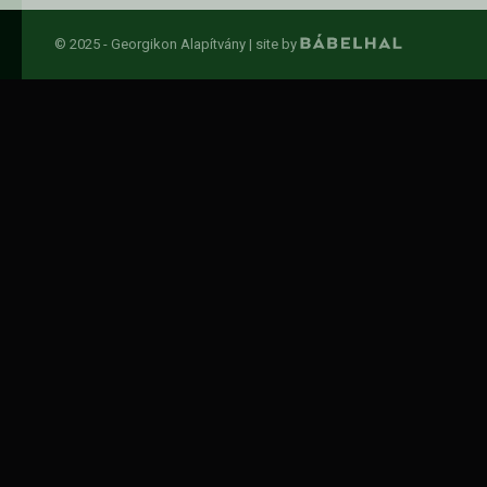
© 2025 - Georgikon Alapítvány |
site by