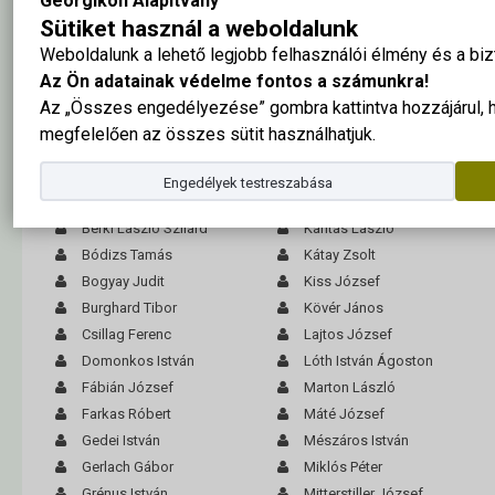
Georgikon Alapítvány
Sütiket használ a weboldalunk
Weboldalunk a lehető legjobb felhasználói élmény és a b
A tabló nagy méretben ide kattintva megtekinthető
Az Ön adatainak védelme fontos a számunkra!
Az „Összes engedélyezése” gombra kattintva hozzájárul,
Albrecht László
Horváth Ferenc
megfelelően az összes sütit használhatjuk.
Balla Gyula
Ivusza Tamás
Balogh Péter
Jászberényi István
Engedélyek testreszabása
Barcza Gyula
Kakas Nándor
Berki László Szilárd
Kántás László
Bódizs Tamás
Kátay Zsolt
Bogyay Judit
Kiss József
Burghard Tibor
Kövér János
Csillag Ferenc
Lajtos József
Domonkos István
Lóth István Ágoston
Fábián József
Marton László
Farkas Róbert
Máté József
Gedei István
Mészáros István
Gerlach Gábor
Miklós Péter
Grénus István
Mitterstiller József