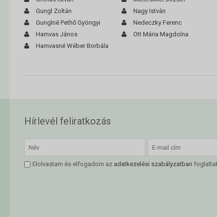
Gungl Zoltán
Nagy István
Gunglné Pethő Gyöngyi
Nedeczky Ferenc
Hamvas János
Ott Mária Magdolna
Hamvasné Wéber Borbála
Hírlevél feliratkozás
Elolvastam és elfogadom az
adatkezelési szabályzatban
foglalta