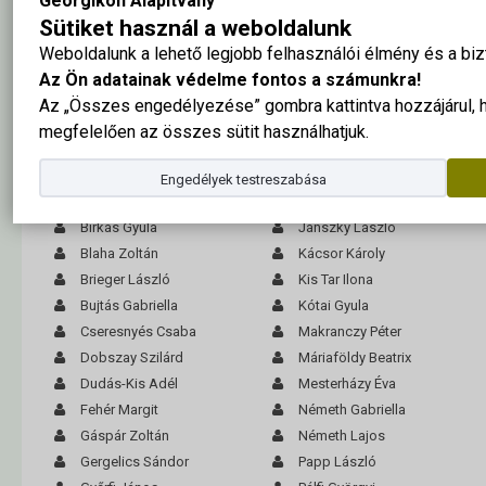
Georgikon Alapítvány
Sütiket használ a weboldalunk
A tabló nagy méretben ide kattintva megtekinthető
Weboldalunk a lehető legjobb felhasználói élmény és a b
Az Ön adatainak védelme fontos a számunkra!
Apáthy Károly
Hársfalvy György
Az „Összes engedélyezése” gombra kattintva hozzájárul,
Arbeiter Jenő
Házy Katalin
megfelelően az összes sütit használhatjuk.
Assenbrenner Erzsébet
Horváth Melinda
Ávár Ernő
Horváth Miklós
Engedélyek testreszabása
Balázs Ágnes
Iván Szilárd
Birkás Gyula
Jánszky László
Blaha Zoltán
Kácsor Károly
Brieger László
Kis Tar Ilona
Bujtás Gabriella
Kótai Gyula
Cseresnyés Csaba
Makranczy Péter
Dobszay Szilárd
Máriaföldy Beatrix
Dudás-Kis Adél
Mesterházy Éva
Fehér Margit
Németh Gabriella
Gáspár Zoltán
Németh Lajos
Gergelics Sándor
Papp László