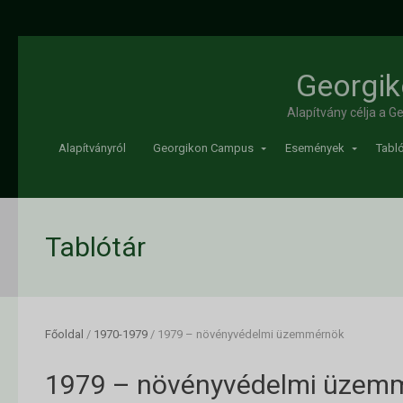
Georgik
Alapítvány célja a 
Alapítványról
Georgikon Campus
Események
Tabló
Tablótár
Főoldal
/
1970-1979
/
1979 – növényvédelmi üzemmérnök
1979 – növényvédelmi üzem