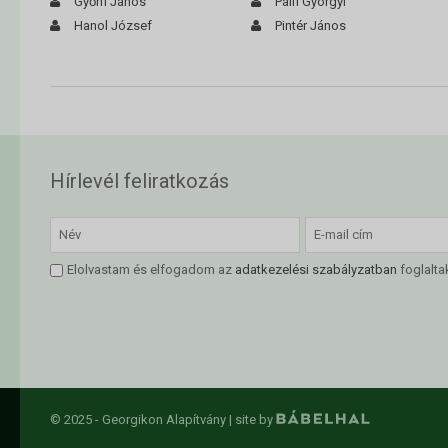
Győrfi János
Pálfi Györgyi
Hanol József
Pintér János
Hírlevél feliratkozás
Elolvastam és elfogadom az
adatkezelési szabályzatban
foglalta
© 2025 - Georgikon Alapítvány |
site by