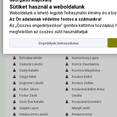
Georgikon Alapítvány
Sütiket használ a weboldalunk
Weboldalunk a lehető legjobb felhasználói élmény és a b
A tabló nagy méretben ide kattintva megtekinthető
Az Ön adatainak védelme fontos a számunkra!
Az „Összes engedélyezése” gombra kattintva hozzájárul,
Balogh Péter Gyula
Kelemen Tibor
megfelelően az összes sütit használhatjuk.
Békefi Ilona
Király Zoltán István
Boross László
Kiss Julianna
Engedélyek testreszabása
Borza András
Kiss Károly
Bozsó Ilona
Kiss László
Bölcskei István
Komoróczy Lajos
Császár László
Koncz Zsuzsanna
Cséry Katalin
Kormos Magdolna
Csige Péter
Kovács Enikő
Engloner László
Kovács Zoltán
Fodor János
Kovácsné Bálint Anna
Fodor Zsolt
Cecília
Goór Éva Katalin
Kovácsné Dominkó
Gulyás Lajos
Margit Judit
Halász Imre László
Krivarics Imre