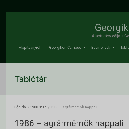
Georgik
Alapítvány célja a 
Alapítványról
Georgikon Campus
Események
Tabló
Tablótár
Főoldal
/
1980-1989
/
1986 – agrármérnök nappali
1986 – agrármérnök nappali