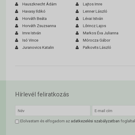
Hauszknecht Ádám
Lajtos Imre
Havasy Ildikó
Lenner László
Horváth Beáta
Lévai István
Horváth Zsuzsanna
Lőrincz Lajos
Imre István
Markos Éva Julianna
Isó Vince
Mórocza Gábor
Juranovics Katalin
Palkovits László
Hírlevél feliratkozás
Elolvastam és elfogadom az
adatkezelési szabályzatban
foglalta