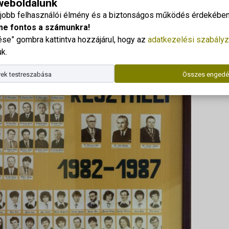
 weboldalunk
gjobb felhasználói élmény és a biztonságos működés érdekében 
Dr. Kor
me fontos a számunkra!
Telefo
e” gombra kattintva hozzájárul, hogy az
adatkezelési szabályz
E-mail
k.
Az ala
ek testreszabása
Összes engedé