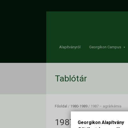
Alapítványról
Georgikon Campus
Tablótár
Főoldal
/
1980-1989
/
1987 – agrárkémia
1987 – agrárkémia
Georgikon Alapítvány