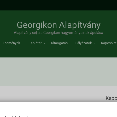
Georgikon Alapítvány
Alapítvány célja a Georgikon hagyományainak ápolása
Események
Tablótár
Támogatás
Pályázatok
Kapcsolat
Kapc
Georgi
Cím: 83