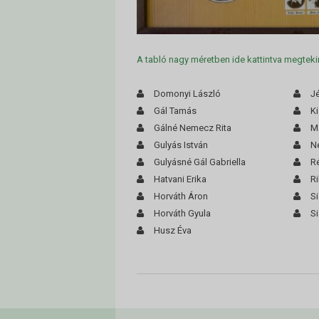
A tabló nagy méretben ide kattintva megteki
Domonyi László
Jé
Gál Tamás
Ki
Gálné Nemecz Rita
M
Gulyás István
N
Gulyásné Gál Gabriella
R
Hatvani Erika
Ri
Horváth Áron
Si
Horváth Gyula
S
Husz Éva