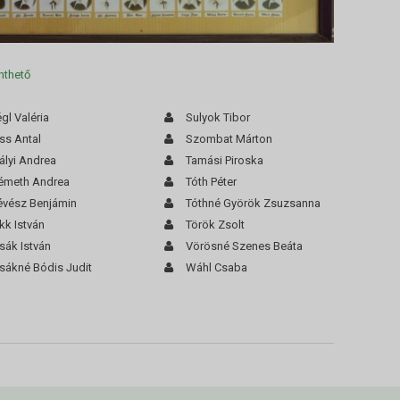
nthető
gl Valéria
Sulyok Tibor
ss Antal
Szombat Márton
ályi Andrea
Tamási Piroska
émeth Andrea
Tóth Péter
évész Benjámin
Tóthné Györök Zsuzsanna
kk István
Török Zsolt
sák István
Vörösné Szenes Beáta
isákné Bódis Judit
Wáhl Csaba