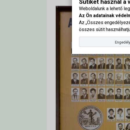
Sütiket használ a
Weboldalunk a lehető le
Az Ön adatainak védel
Az „Összes engedélyezés
összes sütit használhatju
Engedély