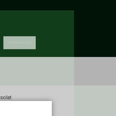
Pótfelvételi 2026
solat
kon Alapítvány
60 Keszthely, Deák Ferenc u. 16.