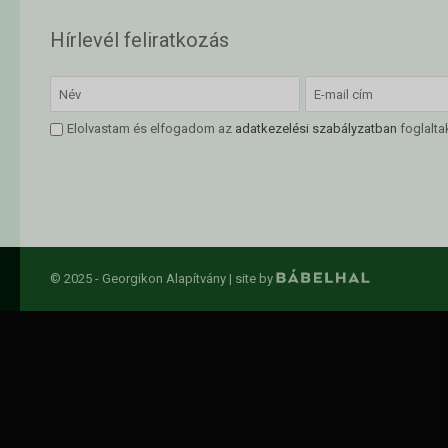
Hírlevél feliratkozás
Elolvastam és elfogadom az
adatkezelési szabályzatban
foglalta
© 2025 - Georgikon Alapítvány |
site by