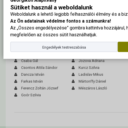
Georgikon Alapítvány
Sütiket használ a weboldalunk
Weboldalunk a lehető legjobb felhasználói élmény és a b
Az Ön adatainak védelme fontos a számunkra!
Az „Összes engedélyezése” gombra kattintva hozzájárul,
megfelelően az összes sütit használhatjuk.
A tabló nagy méretben ide kattintva megtekinthető
Engedélyek testreszabása
Bánrévi Valéria
Illés Rita Zsuzsanna
Csaba Gál
Jozova Adriana
Csontos Attila Sándor
Kurcz Szilvia
Dancza István
Ladislav Mikus
Farkas István
Mártonffy Dániel
Ferencz Zoltán József
Mészáros László
Goór Szilvia