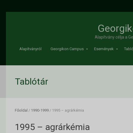
Georgik
Alapítvány célja a 
Alapítványról
Georgikon Campus
Események
Tabló
Tablótár
Főoldal
/
1990-1999
/
1995 – agrárkémia
1995 – agrárkémia