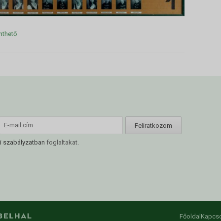
nthető
i szabályzatban
foglaltakat.
Főoldal
Kapcso