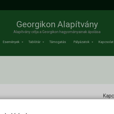
Georgikon Alapítvány
Alapítvány célja a Georgikon hagyományainak ápolása
Események
Tablótár
Támogatás
Pályázatok
Kapcsolat
Kapc
ök
Georgi
Cím: 83