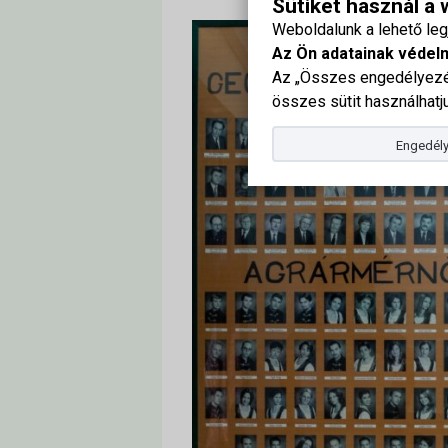
Sütiket használ a
Weboldalunk a lehető le
Az Ön adatainak védel
Az „Összes engedélyezés
összes sütit használhatju
Engedély