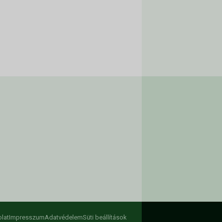
lat
Impresszum
Adatvédelem
Süti beállítások