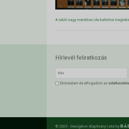
A tabló nagy méretben ide kattintva megteki
Hírlevél feliratkozás
Elolvastam és elfogadom az
adatkezelés
© 2025 - Georgikon Alapítvány |
site by