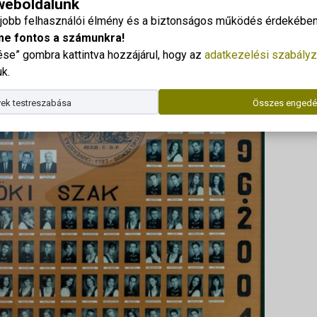
 weboldalunk
gjobb felhasználói élmény és a biztonságos működés érdekében 
Dr. Kor
me fontos a számunkra!
Telefo
e” gombra kattintva hozzájárul, hogy az
adatkezelési szabályz
E-mail
k.
Az ala
ek testreszabása
Összes engedé