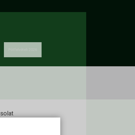
Pótfelvételi 2026
solat
kon Alapítvány
60 Keszthely, Deák Ferenc u. 16.