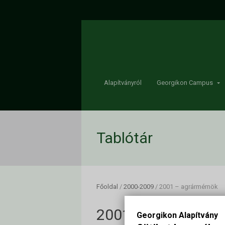
Alapítványról
Georgikon Campus
Tablótár
Főoldal
/
2000-2009
/
2001 – agrármérnök
2001 – agrármérn
Georgikon Alapítvány