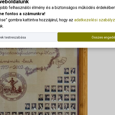
 weboldalunk
gjobb felhasználói élmény és a biztonságos működés érdekében 
Dr. Kor
me fontos a számunkra!
Telefo
e” gombra kattintva hozzájárul, hogy az
adatkezelési szabályz
E-mail
k.
Az ala
ek testreszabása
Összes engedé