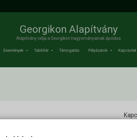
Georgikon Alapítvány
Alapítvány célja a Georgikon hagyományainak ápolása
Események
Tablótár
Támogatás
Pályázatok
Kapcsolat
Kapc
ök
Georgi
Cím: 83