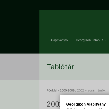
Alapítványról
Georgikon Campus
Tablótár
Főoldal
/
2000-2009
/
2002 – agrármérnök
2002 – agrármérn
Georgikon Alapítvány