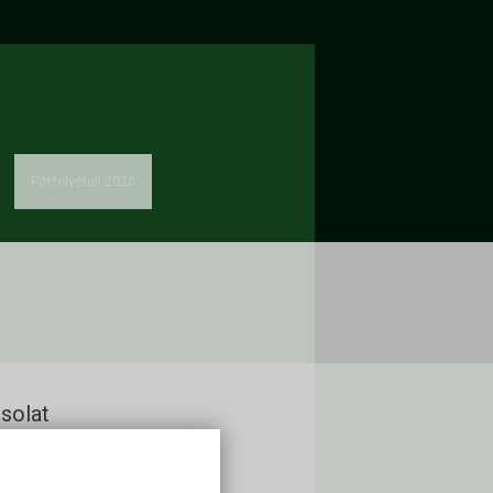
Pótfelvételi 2026
solat
kon Alapítvány
60 Keszthely, Deák Ferenc u. 16.