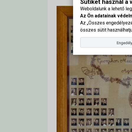
Sütiket használ a
Weboldalunk a lehető le
Az Ön adatainak védel
Az „Összes engedélyezés
összes sütit használhatju
Engedély