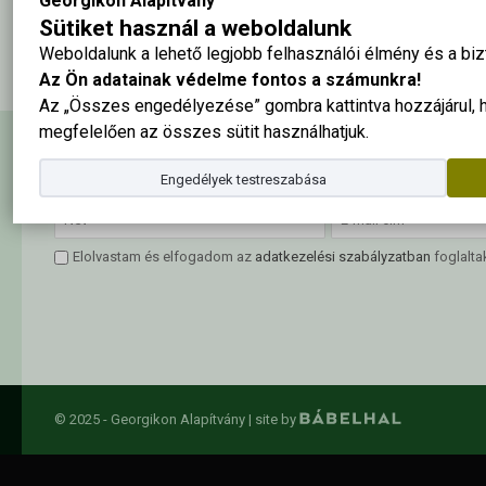
Georgikon Alapítvány
A tabló nagy méretben ide kattintva megtekinthető
Sütiket használ a weboldalunk
Weboldalunk a lehető legjobb felhasználói élmény és a b
Az Ön adatainak védelme fontos a számunkra!
Az „Összes engedélyezése” gombra kattintva hozzájárul,
megfelelően az összes sütit használhatjuk.
Hírlevél feliratkozás
Engedélyek testreszabása
Elolvastam és elfogadom az
adatkezelési szabályzatban
foglalta
© 2025 - Georgikon Alapítvány |
site by