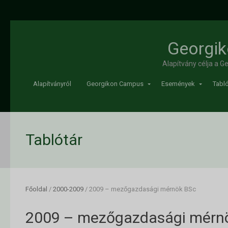
Georgik
Alapítvány célja a 
Alapítványról
Georgikon Campus
Események
Tabló
Tablótár
Főoldal
/
2000-2009
/
2009 – mezőgazdasági mérnök BSc
2009 – mezőgazdasági mérn