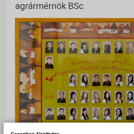
agrármérnök BSc