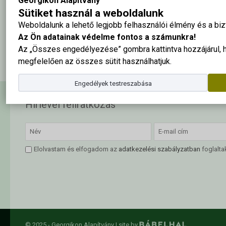
Georgikon Alapítvány
Sütiket használ a weboldalunk
Weboldalunk a lehető legjobb felhasználói élmény és a b
Az Ön adatainak védelme fontos a számunkra!
A tabló nagy méretben ide kattintva megtekinthető
Az „Összes engedélyezése” gombra kattintva hozzájárul,
megfelelően az összes sütit használhatjuk.
Engedélyek testreszabása
Hírlevél feliratkozás
Elolvastam és elfogadom az
adatkezelési szabályzatban
foglalta
© 2025 - Georgikon Alapítvány |
site by