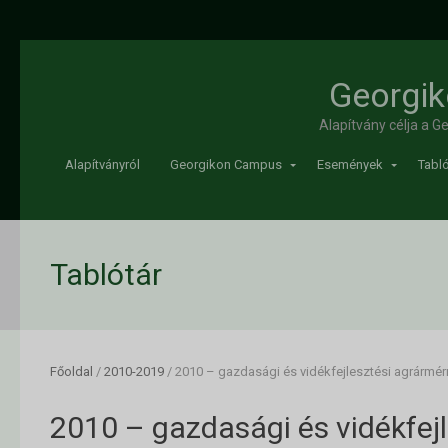
Georgik
Alapítvány célja a 
Alapítványról
Georgikon Campus
Események
Tabló
Tablótár
Főoldal
/
2010-2019
/
2010 – gazdasági és vidékfejlesztési agrármé
2010 – gazdasági és vidékfejl