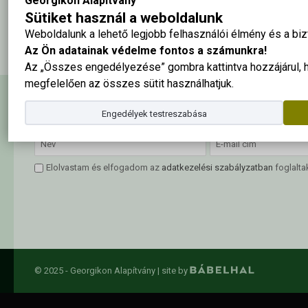
Georgikon Alapítvány
Sütiket használ a weboldalunk
A tabló nagy méretben ide kattintva megtekinthető
Weboldalunk a lehető legjobb felhasználói élmény és a b
Az Ön adatainak védelme fontos a számunkra!
Az „Összes engedélyezése” gombra kattintva hozzájárul,
megfelelően az összes sütit használhatjuk.
Hírlevél feliratkozás
Engedélyek testreszabása
Elolvastam és elfogadom az
adatkezelési szabályzatban
foglalta
© 2025 - Georgikon Alapítvány |
site by