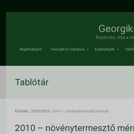
Georgik
Alapítvány célja a 
Alapítványról
Georgikon Campus
Események
Tabló
Tablótár
Főoldal
/
2010-2019
/
2010 – növénytermesztő mérnök
2010 – növénytermesztő mér