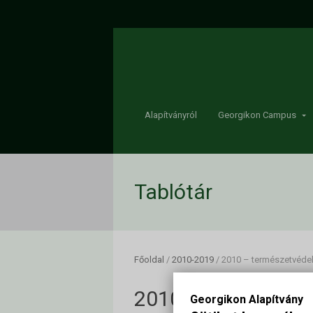
Alapítványról
Georgikon Campus
Tablótár
Főoldal
/
2010-2019
/
2010 – természetvéde
2010 – természetv
Georgikon Alapítvány