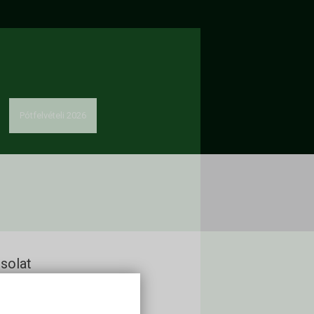
Pótfelvételi 2026
solat
kon Alapítvány
60 Keszthely, Deák Ferenc u. 16.