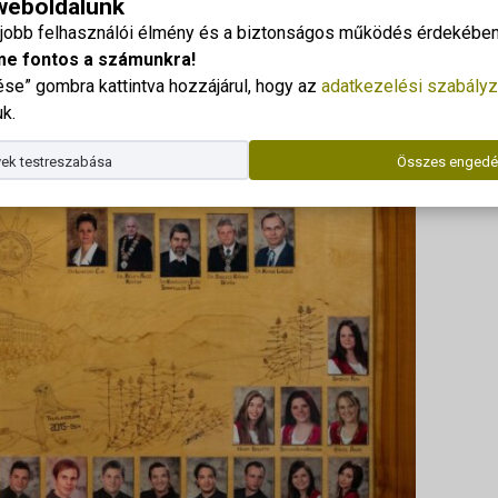
 weboldalunk
gjobb felhasználói élmény és a biztonságos működés érdekében 
Dr. Kor
me fontos a számunkra!
Telefo
e” gombra kattintva hozzájárul, hogy az
adatkezelési szabályz
E-mail
k.
Az ala
ek testreszabása
Összes engedé