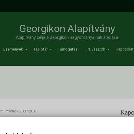
Georgikon Alapítvány
Alapítvány célja a Georgikon hagyományainak ápolása
Események
Tablótár
Támogatás
Pályázatok
Kapcsolat
lmi mérnök 2007-2010
Kapc
édelmi mérnök 2007-2010
Georgi
Cím: 83