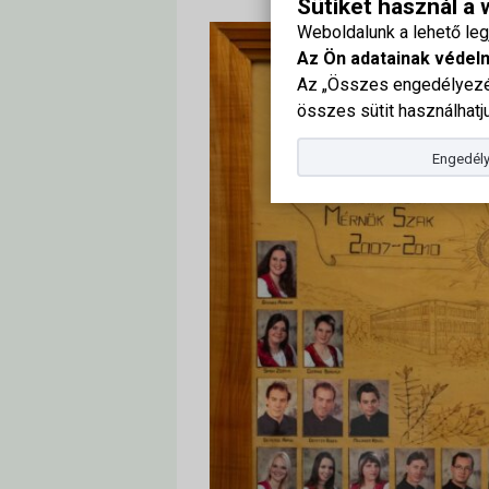
Sütiket használ a
Weboldalunk a lehető le
Az Ön adatainak védel
Az „Összes engedélyezés
összes sütit használhatju
Engedély