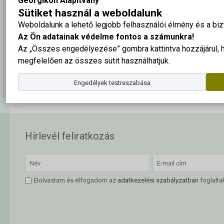
Georgikon Alapítvány
Sütiket használ a weboldalunk
Weboldalunk a lehető legjobb felhasználói élmény és a b
Az Ön adatainak védelme fontos a számunkra!
Az „Összes engedélyezése” gombra kattintva hozzájárul,
megfelelően az összes sütit használhatjuk.
A tabló nagy méretben ide kattintva megtekinthető
Engedélyek testreszabása
Hírlevél feliratkozás
Elolvastam és elfogadom az
adatkezelési szabályzatban
foglalta