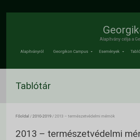
Georgik
Alapítvány célja a 
Alapítványról
Georgikon Campus
Események
Tabló
Tablótár
Főoldal
/
2010-2019
/
2013 – természetvédelmi mérnök
2013 – természetvédelmi mé