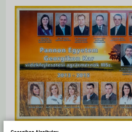
A tabló nagy méretben ide kattintva megtekinthető