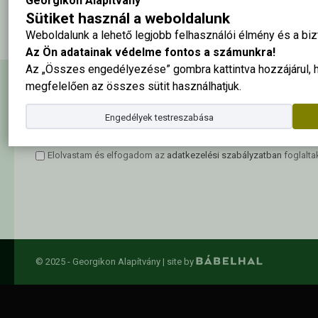
Georgikon Alapítvány
Sütiket használ a weboldalunk
Weboldalunk a lehető legjobb felhasználói élmény és a b
Az Ön adatainak védelme fontos a számunkra!
Az „Összes engedélyezése” gombra kattintva hozzájárul,
megfelelően az összes sütit használhatjuk.
Hírlevél feliratkozás
Engedélyek testreszabása
Elolvastam és elfogadom az
adatkezelési szabályzatban
foglalta
© 2025 - Georgikon Alapítvány |
site by