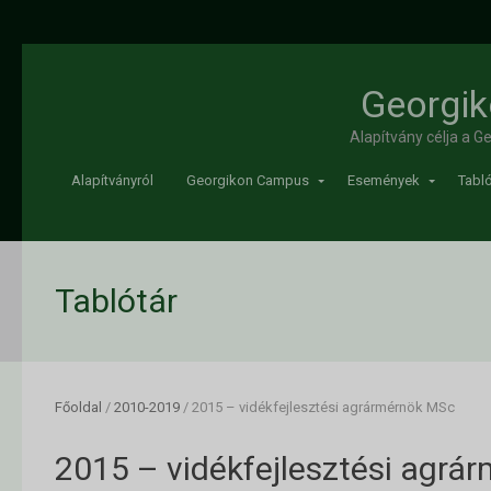
Georgik
Alapítvány célja a 
Alapítványról
Georgikon Campus
Események
Tabló
Tablótár
Főoldal
/
2010-2019
/
2015 – vidékfejlesztési agrármérnök MSc
2015 – vidékfejlesztési agrá