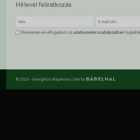
Hírlevél feliratkozás
Elolvastam és elfogadom az
adatkezelési szabályzatban
foglalta
© 2025 - Georgikon Alapítvány |
site by