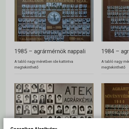
1985 – agrármérnök nappali
1984 – ag
A tabló nagy méretben ide kattintva
A tabló nagy mér
megtekinthető
megtekinthető