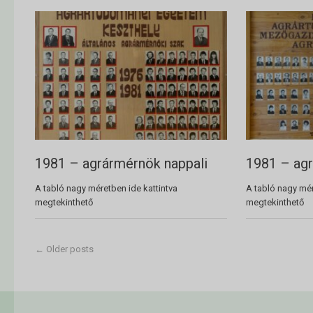
1981 – agrármérnök nappali
1981 – ag
A tabló nagy méretben ide kattintva
A tabló nagy mér
megtekinthető
megtekinthető
←
Older posts