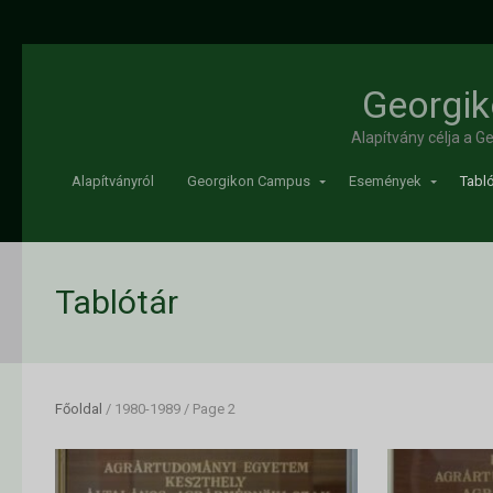
Georgik
Alapítvány célja a 
Alapítványról
Georgikon Campus
Események
Tabló
Tablótár
Főoldal
/
1980-1989
/
Page 2