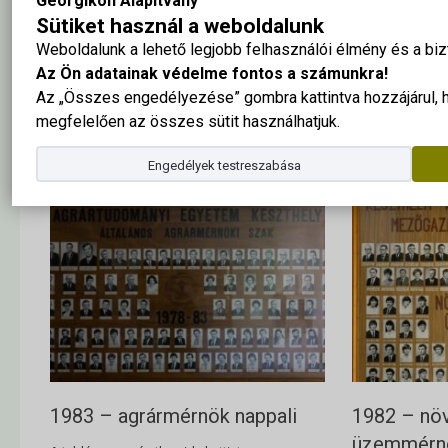
Georgikon Alapítvány
Sütiket használ a weboldalunk
Weboldalunk a lehető legjobb felhasználói élmény és a b
1983 – agrárkémia
1983 – nö
Az Ön adatainak védelme fontos a számunkra!
üzemmérn
A tabló nagy méretben ide kattintva
Az „Összes engedélyezése” gombra kattintva hozzájárul,
megtekinthető
megfelelően az összes sütit használhatjuk.
A tabló nagy mér
megtekinthető
Engedélyek testreszabása
1983 – agrármérnök nappali
1982 – nö
üzemmérn