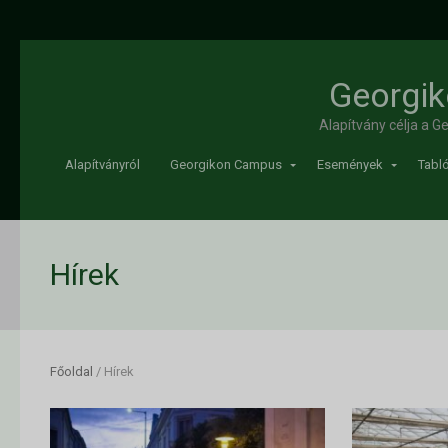
Georgik
Alapítvány célja a 
Alapítványról
Georgikon Campus
Események
Tabló
Hírek
Főoldal
/
Hírek