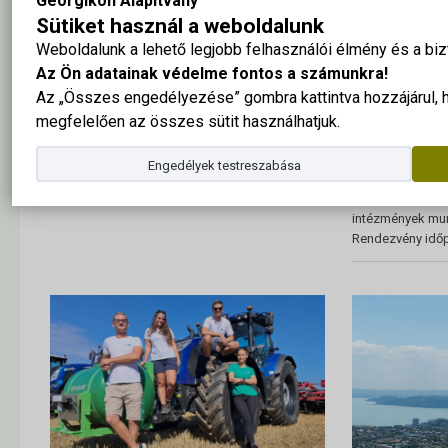
Georgikon Alapítvány
Növényvéd
Sütiket használ a weboldalunk
Találkozóra hívj
Weboldalunk a lehető legjobb felhasználói élmény és a b
szakterület irán
Az Ön adatainak védelme fontos a számunkra!
Keszthelyi Növé
Az „Összes engedélyezése” gombra kattintva hozzájárul,
2026-ban 35. al
A Keszthelyi N
megfelelően az összes sütit használhatjuk.
gondolatokat és
a termelésben, a
Engedélyek testreszabása
Felvételi 2026
kereskedelembe
dolgozók, a kuta
intézmények mun
Rendezvény időp