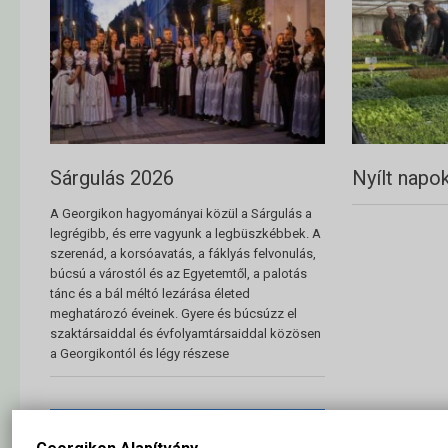
Sárgulás 2026
Nyílt napo
A Georgikon hagyományai közül a Sárgulás a
legrégibb, és erre vagyunk a legbüszkébbek. A
szerenád, a korsóavatás, a fáklyás felvonulás,
búcsú a várostól és az Egyetemtől, a palotás
tánc és a bál méltó lezárása életed
meghatározó éveinek. Gyere és búcsúzz el
szaktársaiddal és évfolyamtársaiddal közösen
a Georgikontól és légy részese
XXXV. Kesz