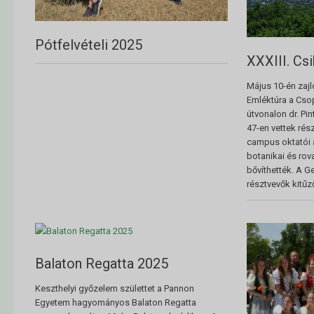
Pótfelvételi 2025
XXXIII. Cs
Május 10-én zajlo
Emléktúra a Cso
útvonalon dr. Pi
47-en vettek rész
campus oktatói á
botanikai és rova
bővíthették. A G
résztvevők kitűz
Balaton Regatta 2025
Keszthelyi győzelem születtet a Pannon
Egyetem hagyományos Balaton Regatta