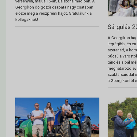
versenyén, május 16-án, Balatonalmádiban. A
Georgikon dolgozói csapata nagy csatában
előzte meg a veszprémi hajót. Gratulálunk a
kollégáknak!
Sárgulás 2
A Georgikon hag
legrégibb, és e
szerenád, a kors
búcsú a várostól
tánc és a bál mé
meghatározó éve
szaktársaiddal 
a Georgikontól é