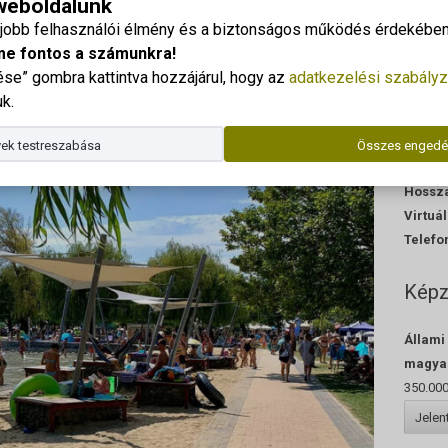
 weboldalunk
Típus:
gjobb felhasználói élmény és a biztonságos működés érdekében 
Szakké
me fontos a számunkra!
vendég
e” gombra kattintva hozzájárul, hogy az
adatkezelési szabályz
Képzési
k.
Terüle
Tagoza
ek testreszabása
Összes engedé
Képzés
Hossz
Virtuá
Telefo
Képz
Állami
magyar
350.000
Jele