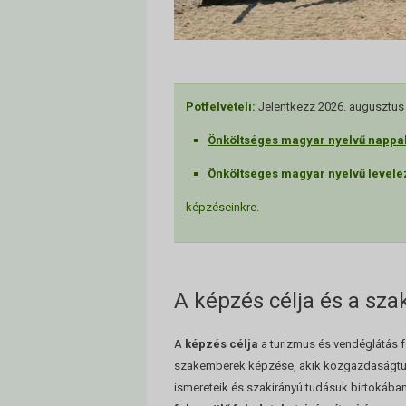
Pótfelvételi:
Jelentkezz 2026. augusztus 7
Önköltséges magyar nyelvű nappa
Önköltséges magyar nyelvű level
képzéseinkre.
A képzés célja és a sz
A
képzés célja
a turizmus és vendéglátás f
szakemberek képzése, akik közgazdaságtud
ismereteik és szakirányú tudásuk birtokába