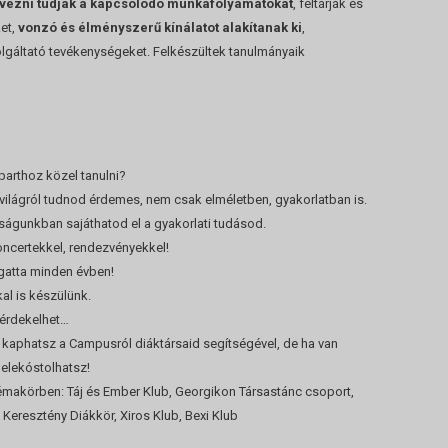
ervezni tudják a kapcsolódó munkafolyamatokat
, feltárják és
et,
vonzó és élményszerű kínálatot alakítanak ki
,
lgáltató tevékenységeket. Felkészültek tanulmányaik
parthoz közel tanulni?
rvilágról tudnod érdemes, nem csak elméletben, gyakorlatban is.
águnkban sajáthatod el a gyakorlati tudásod.
oncertekkel, rendezvényekkel!
gatta minden évben!
al is készülünk.
 érdekelhet…
t kaphatsz a Campusról diáktársaid segítségével, de ha van
belekóstolhatsz!
émakörben: Táj és Ember Klub, Georgikon Társastánc csoport,
Keresztény Diákkör, Xiros Klub, Bexi Klub