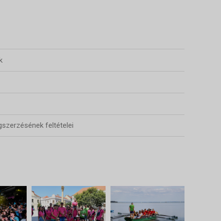
k
szerzésének feltételei