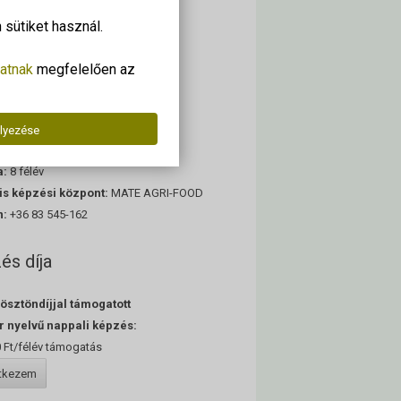
alapképzés (ba)
sütiket használ.
pzettség:
közgazdász turizmus-
látás alapképzési szakon
atnak
megfelelően az
 terület:
gazdaságtudomány
ti besorolás:
812/1015
t:
nappali / levelező
lyezése
 helye:
Keszthely
a:
8 félév
lis képzési központ:
MATE AGRI-FOOD
n:
+36 83 545-162
és díja
 ösztöndíjjal támogatott
 nyelvű nappali képzés:
 Ft/félév támogatás
ntkezem