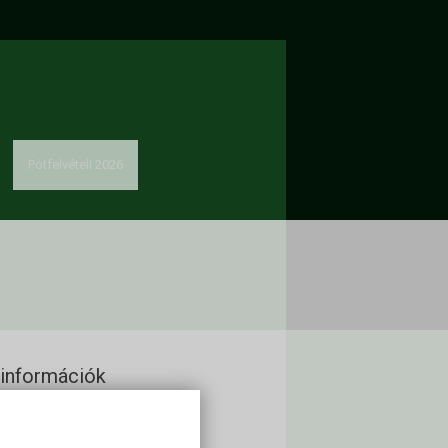
Pótfelvételi 2026
 információk
urizmus-vendéglátás
m and Catering)