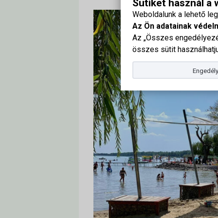
Sütiket használ a
Weboldalunk a lehető le
Az Ön adatainak védel
Az „Összes engedélyezés
összes sütit használhatju
Engedély