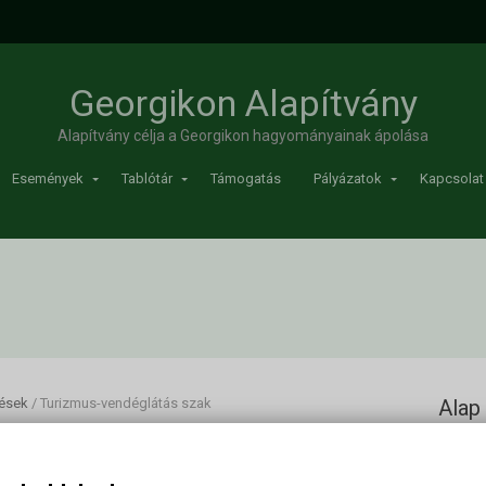
Georgikon Alapítvány
Alapítvány célja a Georgikon hagyományainak ápolása
Események
Tablótár
Támogatás
Pályázatok
Kapcsolat
ések
/
Turizmus-vendéglátás szak
Alap
tás szak
Szak:
t
(Touris