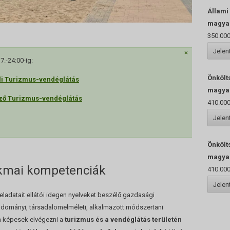
Állami
magyar
350.000
Jele
×
.-24:00-ig:
Önkölt
li Turizmus-vendéglátás
magyar
ező Turizmus-vendéglátás
410.000
Jele
Önkölt
magyar
akmai kompetenciák
410.000
Jele
eladatait ellátói idegen nyelveket beszélő gazdasági
ományi, társadalomelméleti, alkalmazott módszertani
n képesek elvégezni a
turizmus és a vendéglátás területén