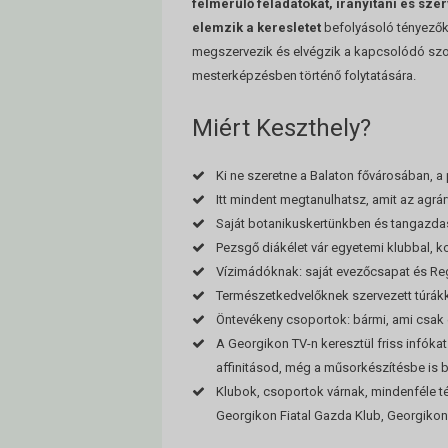
felmerülő feladatokat, irányítani és sz
elemzik a keresletet
befolyásoló tényezők
megszervezik és elvégzik a kapcsolódó szo
mesterképzésben történő folytatására.
Miért Keszthely?
Ki ne szeretne a Balaton fővárosában, a 
Itt mindent megtanulhatsz, amit az agrá
Saját botanikuskertünkben és tangazdas
Pezsgő diákélet vár egyetemi klubbal, k
Vízimádóknak: saját evezőcsapat és Re
Természetkedvelőknek szervezett túrákk
Öntevékeny csoportok: bármi, ami csak
A Georgikon TV-n keresztül friss infóka
affinitásod, még a műsorkészítésbe is 
Klubok, csoportok várnak, mindenféle t
Georgikon Fiatal Gazda Klub, Georgikon 