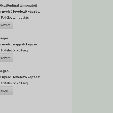
 ösztöndíjjal támogatott
 nyelvű levelező képzés:
 Ft/félév támogatás
ntkezem
séges
 nyelvű nappali képzés:
 Ft/félév önköltség
ntkezem
séges
 nyelvű levelező képzés:
 Ft/félév önköltség
ntkezem