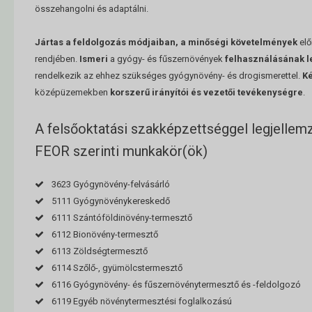
összehangolni és adaptálni.
Jártas a feldolgozás módjaiban, a minőségi követelmények
elő
rendjében.
Ismeri
a gyógy- és fűszernövények
felhasználásának le
rendelkezik az ehhez szükséges gyógynövény- és drogismerettel.
K
középüzemekben
korszerű irányítói és vezetői tevékenységre
.
A felsőoktatási szakképzettséggel legjellem
FEOR szerinti munkakör(ök)
3623 Gyógynövény-felvásárló
5111 Gyógynövénykereskedő
6111 Szántóföldinövény-termesztő
6112 Bionövény-termesztő
6113 Zöldségtermesztő
6114 Szőlő-, gyümölcstermesztő
6116 Gyógynövény- és fűszernövénytermesztő és -feldolgozó
6119 Egyéb növénytermesztési foglalkozású