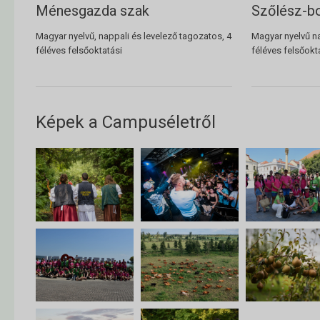
Ménesgazda szak
Szőlész-b
Magyar nyelvű, nappali és levelező tagozatos, 4
Magyar nyelvű na
féléves felsőoktatási
féléves felsőokt
Képek a Campuséletről