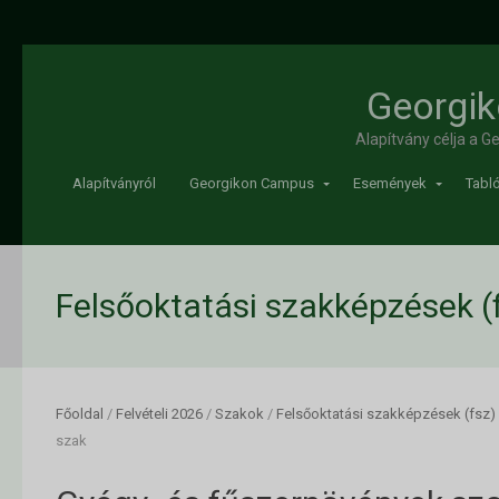
Georgik
Alapítvány célja a 
Alapítványról
Georgikon Campus
Események
Tabló
Felsőoktatási szakképzések (
Főoldal
/
Felvételi 2026
/
Szakok
/
Felsőoktatási szakképzések (fsz)
szak