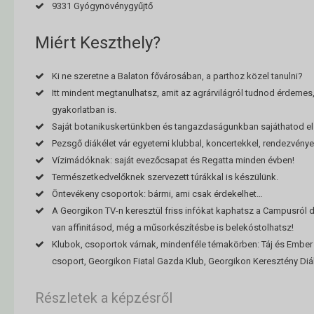
9331 Gyógynövénygyűjtő
Miért Keszthely?
Ki ne szeretne a Balaton fővárosában, a parthoz közel tanulni?
Itt mindent megtanulhatsz, amit az agrárvilágról tudnod érdemes
gyakorlatban is.
Saját botanikuskertünkben és tangazdaságunkban sajáthatod el 
Pezsgő diákélet vár egyetemi klubbal, koncertekkel, rendezvénye
Vízimádóknak: saját evezőcsapat és Regatta minden évben!
Természetkedvelőknek szervezett túrákkal is készülünk.
Öntevékeny csoportok: bármi, ami csak érdekelhet…
A Georgikon TV-n keresztül friss infókat kaphatsz a Campusról d
van affinitásod, még a műsorkészítésbe is belekóstolhatsz!
Klubok, csoportok várnak, mindenféle témakörben: Táj és Ember
csoport, Georgikon Fiatal Gazda Klub, Georgikon Keresztény Diák
Részletek a képzésről