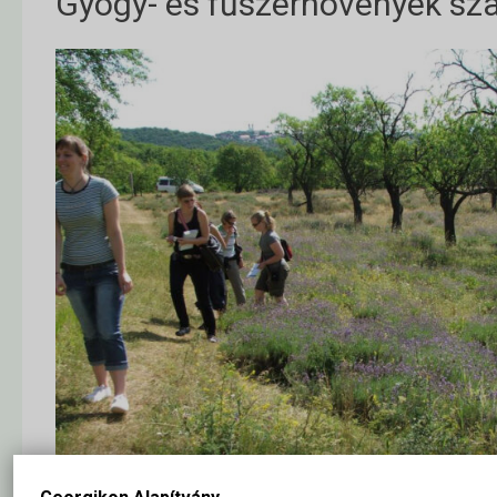
Gyógy- és fűszernövények sz