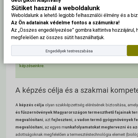
Georgikon Alapítvány
Sütiket használ a weboldalunk
Weboldalunk a lehető legjobb felhasználói élmény és a b
Az Ön adatainak védelme fontos a számunkra!
Az „Összes engedélyezése” gombra kattintva hozzájárul,
Pótfelvételi:
Jelentkezz 2026. augusztus 7.-24:00-ig:
megfelelően az összes sütit használhatjuk.
Állami ösztöndíjjal támogatott magyar nyelvű levelező 
Engedélyek testreszabása
Önköltséges magyar nyelvű levelező Gyógy- és fűszern
képzéseinkre.
A képzés célja és a szakmai kompet
A
képzés célja
olyan szakképzettség elérésének biztosítása, amel
és fűszernövények Magyarországon termeszthető fajainak ter
megvalósítani
, azt
fejleszteni
, a
vadon termő gyógynövények fen
megvalósítan
i, az egyes m
unkafolyamatokat megtervezni és azo
adottságoknak megfelelően a termesztéstechnológia elemeit (biológi