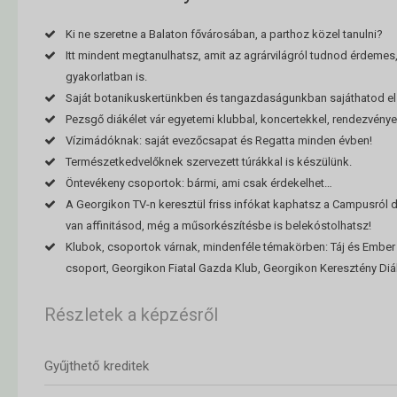
Ki ne szeretne a Balaton fővárosában, a parthoz közel tanulni?
Itt mindent megtanulhatsz, amit az agrárvilágról tudnod érdemes
gyakorlatban is.
Saját botanikuskertünkben és tangazdaságunkban sajáthatod el 
Pezsgő diákélet vár egyetemi klubbal, koncertekkel, rendezvénye
Vízimádóknak: saját evezőcsapat és Regatta minden évben!
Természetkedvelőknek szervezett túrákkal is készülünk.
Öntevékeny csoportok: bármi, ami csak érdekelhet…
A Georgikon TV-n keresztül friss infókat kaphatsz a Campusról d
van affinitásod, még a műsorkészítésbe is belekóstolhatsz!
Klubok, csoportok várnak, mindenféle témakörben: Táj és Ember
csoport, Georgikon Fiatal Gazda Klub, Georgikon Keresztény Diák
Részletek a képzésről
Gyűjthető kreditek