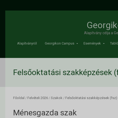
Georgik
Alapítvány célja a 
Alapítványról
Georgikon Campus
Események
Tabló
Felsőoktatási szakképzések (
Főoldal
/
Felvételi 2026
/
Szakok
/
Felsőoktatási szakképzések (fsz)
Ménesgazda szak