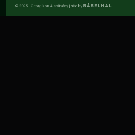
© 2025 - Georgikon Alapítvány |
site by