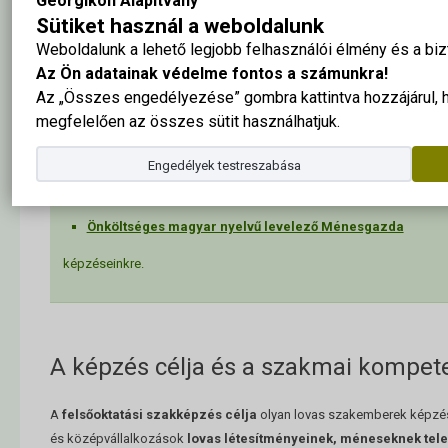
Georgikon Alapítvány
Sütiket használ a weboldalunk
Weboldalunk a lehető legjobb felhasználói élmény és a b
Az Ön adatainak védelme fontos a számunkra!
Pótfelvételi:
Jelentkezz 2026. augusztus 7.-24:00-ig:
Az „Összes engedélyezése” gombra kattintva hozzájárul,
Állami ösztöndíjjal támogatott magyar nyelvű nappali 
megfelelően az összes sütit használhatjuk.
Állami ösztöndíjjal támogatott magyar nyelvű levelező
Engedélyek testreszabása
Önköltséges magyar nyelvű nappali Ménesgazda
Önköltséges magyar nyelvű levelező Ménesgazda
képzéseinkre.
A képzés célja és a szakmai kompet
A
felsőoktatási szakképzés célja
olyan lovas szakemberek képzése
és középvállalkozások
lovas létesítményeinek, méneseknek telepv