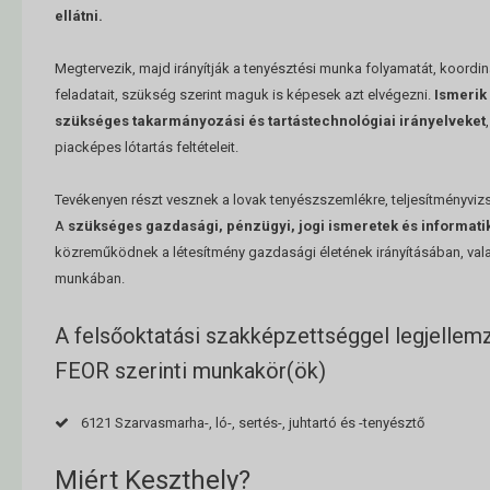
ellátni.
Megtervezik, majd irányítják a tenyésztési munka folyamatát, koordiná
feladatait, szükség szerint maguk is képesek azt elvégezni.
Ismerik
szükséges takarmányozási és tartástechnológiai irányelveket
piacképes lótartás feltételeit.
Tevékenyen részt vesznek a lovak tenyészszemlékre, teljesítményvizs
A
szükséges gazdasági, pénzügyi, jogi ismeretek és informati
közreműködnek a létesítmény gazdasági életének irányításában, vala
munkában.
A felsőoktatási szakképzettséggel legjellem
FEOR szerinti munkakör(ök)
6121 Szarvasmarha-, ló-, sertés-, juhtartó és -tenyésztő
Miért Keszthely?