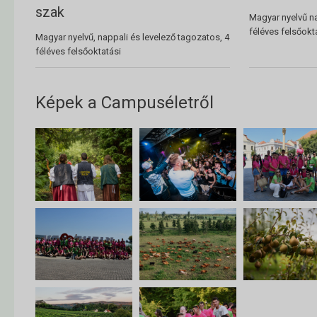
szak
Magyar nyelvű na
féléves felsőokt
Magyar nyelvű, nappali és levelező tagozatos, 4
féléves felsőoktatási
Képek a Campuséletről