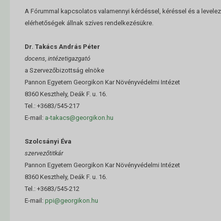
A Fórummal kapcsolatos valamennyi kérdéssel, kéréssel és a levele
elérhetőségek állnak szíves rendelkezésükre.
Dr. Takács András Péter
docens, intézetigazgató
a Szervezőbizottság elnöke
Pannon Egyetem Georgikon Kar Növényvédelmi Intézet
8360 Keszthely, Deák F. u. 16.
Tel.: +3683/545-217
E-mail:
a-takacs@georgikon.hu
Szolcsányi Éva
szervezőtitkár
Pannon Egyetem Georgikon Kar Növényvédelmi Intézet
8360 Keszthely, Deák F. u. 16.
Tel.: +3683/545-212
E-mail:
ppi@georgikon.hu