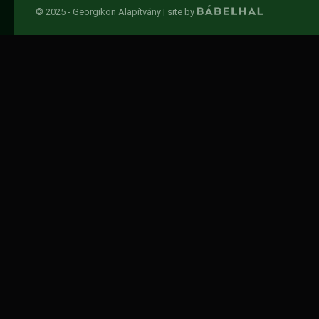
© 2025 - Georgikon Alapítvány |
site by