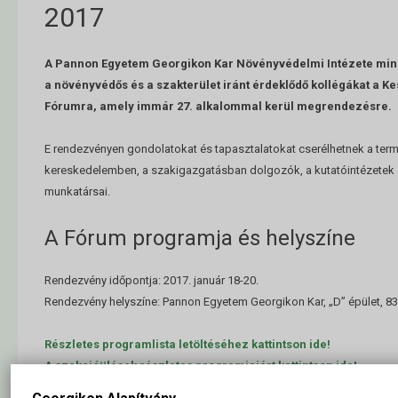
2017
A Pannon Egyetem Georgikon Kar Növényvédelmi Intézete mind
a növényvédős és a szakterület iránt érdeklődő kollégákat a K
Fórumra, amely immár 27. alkalommal kerül megrendezésre.
E rendezvényen gondolatokat és tapasztalatokat cserélhetnek a term
kereskedelemben, a szakigazgatásban dolgozók, a kutatóintézetek 
munkatársai.
A Fórum programja és helyszíne
Rendezvény időpontja: 2017. január 18-20.
Rendezvény helyszíne: Pannon Egyetem Georgikon Kar, „D” épület, 8360
Részletes programlista letöltéséhez kattintson ide!
A szekcióülések részletes programjaiért kattintson ide!