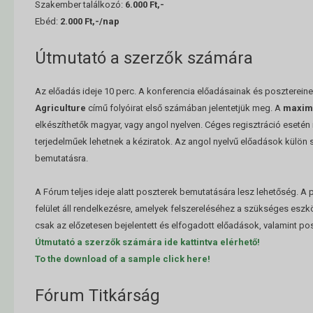
Szakember találkozó:
6.000 Ft,-
Ebéd:
2.000 Ft,-/nap
Útmutató a szerzők számára
Az előadás ideje 10 perc. A konferencia előadásainak és poszterein
Agriculture
című folyóirat első számában jelentetjük meg. A
maxim
elkészíthetők magyar, vagy angol nyelven. Céges regisztráció eseté
terjedelműek lehetnek a kéziratok. Az angol nyelvű előadások külön 
bemutatásra.
A Fórum teljes ideje alatt poszterek bemutatására lesz lehetőség. 
felület áll rendelkezésre, amelyek felszereléséhez a szükséges eszk
csak az előzetesen bejelentett és elfogadott előadások, valamint po
Útmutató a szerzők számára ide kattintva elérhető!
To the download of a sample click here!
Fórum Titkárság