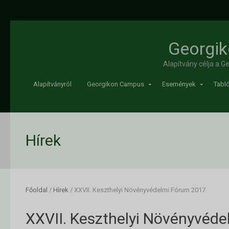
Georgik
Alapítvány célja a 
Alapítványról
Georgikon Campus
Események
Tabló
Hírek
Főoldal
/
Hírek
/
XXVII. Keszthelyi Növényvédelmi Fórum 2017
XXVII. Keszthelyi Növényvéd