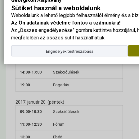
Georgikon Alapítvány
2017. január 18. (szerda)
Sütiket használ a weboldalunk
10:00
Prekonferencia
Weboldalunk a lehető legjobb felhasználói élmény és a b
Az Ön adatainak védelme fontos a számunkra!
Az „Összes engedélyezése” gombra kattintva hozzájárul,
2017. január 19. (csütörtök)
megfelelően az összes sütit használhatjuk.
10:00-12:30
Megnyitó, köszöntések
Plenáris ülés
Engedélyek testreszabása
13:00
Ebéd
14:00-17:00
Szekcióülések
19:00
Fogadás
2017. január 20. (péntek)
09:00-10:30
Szekcióülések
11:00-12:30
Fórum
13:00
Ebéd