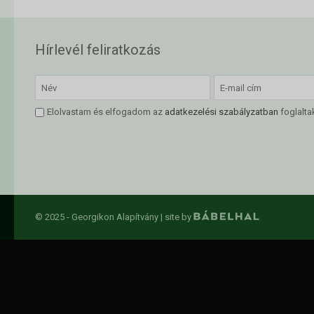
Hírlevél feliratkozás
Elolvastam és elfogadom az
adatkezelési szabályzatban
foglalta
© 2025 - Georgikon Alapítvány |
site by