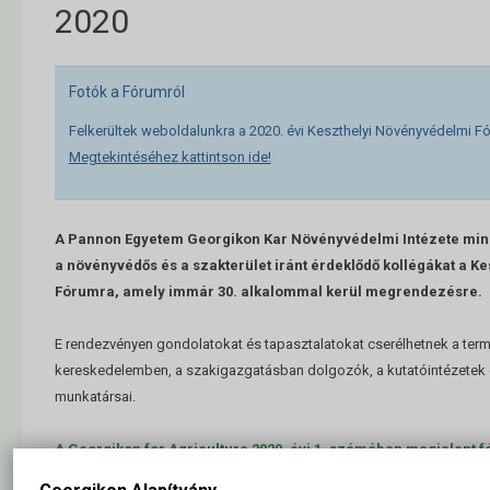
2020
Fotók a Fórumról
Felkerültek weboldalunkra a 2020. évi Keszthelyi Növényvédelmi F
Megtekintéséhez kattintson ide!
A Pannon Egyetem Georgikon Kar Növényvédelmi Intézete mind
a növényvédős és a szakterület iránt érdeklődő kollégákat a K
Fórumra, amely immár 30. alkalommal kerül megrendezésre.
E rendezvényen gondolatokat és tapasztalatokat cserélhetnek a term
kereskedelemben, a szakigazgatásban dolgozók, a kutatóintézetek 
munkatársai.
A Georgikon for Agriculture 2020. évi 1. számában megjelent 
anyagának megtekintéséhez kattintson ide!