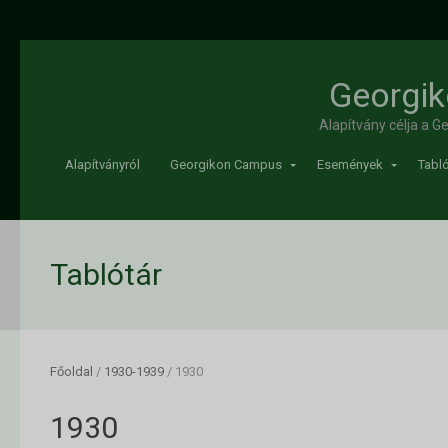
Georgik
Alapítvány célja a 
Alapítványról
Georgikon Campus
Események
Tabló
Tablótár
Főoldal
/
1930-1939
/
1930
1930