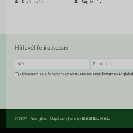
Kövér István
Sági Mihály
Hírlevél feliratkozás
Elolvastam és elfogadom az
adatkezelési szabályzatban
foglalta
© 2025 - Georgikon Alapítvány |
site by