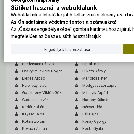
Georgikon Alapítvány
Sütiket használ a weboldalunk
A fotót köszönjük: Balatoni Múzeum, Keszthely
Weboldalunk a lehető legjobb felhasználói élmény és a b
Az Ön adatainak védelme fontos a számunkra!
A tabló nagy méretben ide kattintva megtekinthető
Az „Összes engedélyezése” gombra kattintva hozzájárul,
megfelelően az összes sütit használhatjuk.
Ásvány László
Kukuljevicz Hedvig
Barcsay József
Kund Vilmos
Engedélyek testreszabása
Bem Antal
Laskay Imre
Biedervann László
Lipták Béla
Csáky Pallavicini Róger
Lukáts Károly
Elekes Árpád
Mandics Péter
Ferenczy István
Medgyasszói Lajos
Goszthony Miklós Géza
Mihalyik Árpád
Gudricza István
Nádosy Kálmán
Kádár Zoltán
Nényei Előd
Kayser Lajos
Páli Lajos
Kotsis Zoltán
Rónay György
Kovách Zoltán
Rosta Gyula