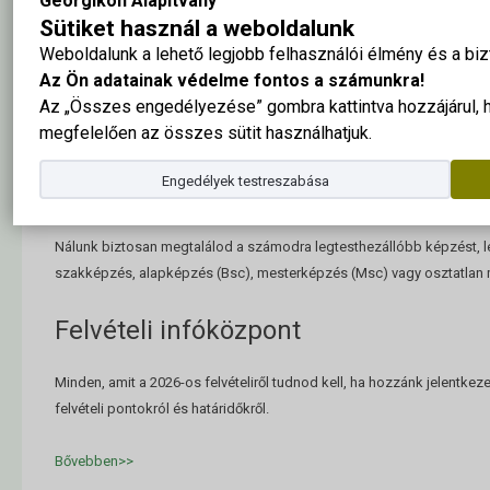
Georgikon Alapítvány
Pótfelvételi:
Jelentkezz 2026. augusztus 7.-24:00-ig
szakjaink
sz
Sütiket használ a weboldalunk
Weboldalunk a lehető legjobb felhasználói élmény és a b
Az Ön adatainak védelme fontos a számunkra!
Az „Összes engedélyezése” gombra kattintva hozzájárul,
Érdekel a mezőgazdaság, az állattenyésztés, a természetvéd
megfelelően az összes sütit használhatjuk.
Szeretnél Balatonparton, családias légkörben, kiemelkedő elmé
képzésben részesülni felsőoktatási tanulmányaid során? Ha ig
Engedélyek testreszabása
keszthelyi Georgikon Campusra.
Nálunk biztosan megtalálod a számodra legtesthezállóbb képzést, l
szakképzés, alapképzés (Bsc), mesterképzés (Msc) vagy osztatlan
Felvételi infóközpont
Minden, amit a 2026-os felvételiről tudnod kell, ha hozzánk jelentkeze
felvételi pontokról és határidőkről.
Bővebben>>