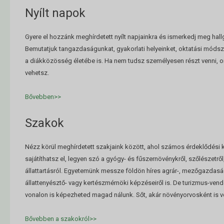
Nyílt napok
Gyere el hozzánk meghírdetett nyílt napjainkra és ismerkedj meg hallg
Bemutatjuk tangazdaságunkat, gyakorlati helyeinket, oktatási móds
a diákközösség életébe is. Ha nem tudsz személyesen részt venni, onl
vehetsz.
Bővebben>>
Szakok
Nézz körül meghírdetett szakjaink között, ahol számos érdeklődési
sajátíthatsz el, legyen szó a gyógy- és fűszernövénykről, szőlészetről
állattartásról. Egyetemünk messze földön híres agrár-, mezőgazdaság
állattenyésztő- vagy kertészmérnöki képzéseiről is. De turizmus-ve
vonalon is képezheted magad nálunk. Sőt, akár növényorvosként is 
Bővebben a szakokról>>