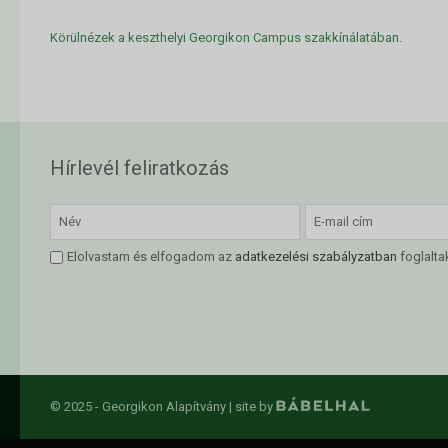
Körülnézek a keszthelyi Georgikon Campus szakkínálatában.
Hírlevél feliratkozás
Elolvastam és elfogadom az
adatkezelési szabályzatban
foglalta
© 2025 - Georgikon Alapítvány |
site by