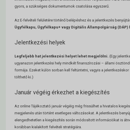
gyors, a szükséges dokumentumok csatolása egyszerű.
Az E-felvételi felületére történő belépéshez és a jelentkezés benyúj
Ügyfélkapu, Ügyfélkapu+ vagy Digitális Állampolgárság (DÁP)
Jelentkezési helyek
Legfeljebb hat jelentkezési helyet lehet megjelölni.
(Egy jelentk
ugyanazon jelentkezési hely mindkét finanszírozási – állami ösztönd
formája. Ezeket külön sorban kell feltüntetni, vagyis a jelentkezésko
tölthető ki.)
Január végéig érkezhet a kiegészítés
Az online Tájékoztató január végéig még frissülhet a hivatalos kiegés
megjelenés után történt esetleges változásokat. A jelentkezés benyújt
elengedhetetlen a kiegészítés során módosított információkat is átné
korábban kialakított felvételi stratégiára.