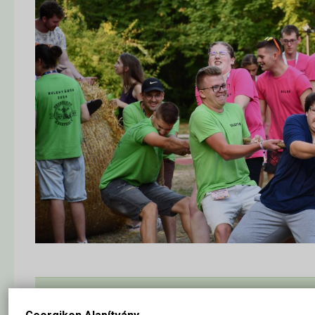
Pótfelvételi:
Jelentkezz 2026. augusztus 7.-24:00-ig
szakjaink
sz