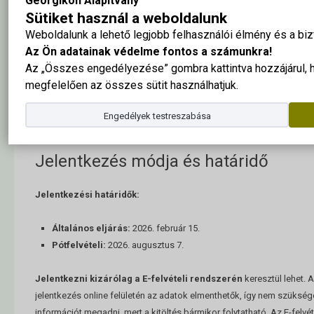
Georgikon Alapítvány
Sütiket használ a weboldalunk
Weboldalunk a lehető legjobb felhasználói élmény és a b
A Felvin elérhető
Felvételi tájékoztató
tartalmazza a meghirdeté
Az Ön adatainak védelme fontos a számunkra!
szabályokat, a pontszámítási módszereket és egyéb, az érvén
Az „Összes engedélyezése” gombra kattintva hozzájárul,
szükséges tudnivalókat.
megfelelően az összes sütit használhatjuk.
A választható szakok kínálata a Meghirdetett képzések oldalon, va
Engedélyek testreszabása
böngészhetők.
Jelentkezés módja és határidő
Jelentkezési határidők:
Általános eljárás:
2026. február 15.
Pótfelvételi:
2026. augusztus 7.
Jelentkezni kizárólag a E-felvételi rendszerén
keresztül lehet. 
jelentkezés online felületén az adatok elmenthetők, így nem szüksé
információt megadni, mert a kitöltés bármikor folytatható. Az E-felvé