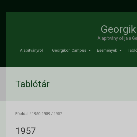
Georgik
Alapítvány célja a 
Alapítványról
Georgikon Campus
Események
Tabló
Tablótár
Főoldal
/
1950-1959
/
1957
1957