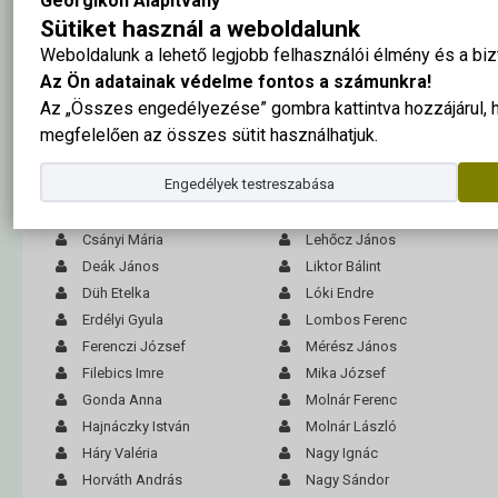
Georgikon Alapítvány
Sütiket használ a weboldalunk
Weboldalunk a lehető legjobb felhasználói élmény és a b
A tabló nagy méretben ide kattintva megtekinthető
Az Ön adatainak védelme fontos a számunkra!
Az „Összes engedélyezése” gombra kattintva hozzájárul,
Berki Mihály
Király Károly
megfelelően az összes sütit használhatjuk.
Bogdán Mária Magdolna
Kovács Lajos
Engedélyek testreszabása
Bolla Lajos
Kunics Sándor
Bősz Ernő
Lábodi Ferdinánd
Csányi Mária
Lehőcz János
Deák János
Liktor Bálint
Düh Etelka
Lóki Endre
Erdélyi Gyula
Lombos Ferenc
Ferenczi József
Mérész János
Filebics Imre
Mika József
Gonda Anna
Molnár Ferenc
Hajnáczky István
Molnár László
Háry Valéria
Nagy Ignác
Horváth András
Nagy Sándor