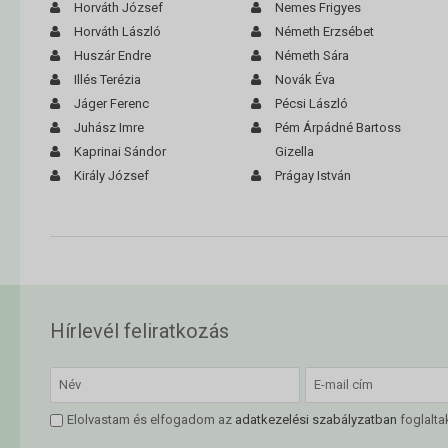
Horváth József
Nemes Frigyes
Horváth László
Németh Erzsébet
Huszár Endre
Németh Sára
Illés Terézia
Novák Éva
Jáger Ferenc
Pécsi László
Juhász Imre
Pém Árpádné Bartoss
Kaprinai Sándor
Gizella
Király József
Prágay István
Hírlevél feliratkozás
Elolvastam és elfogadom az
adatkezelési szabályzatban
foglalta