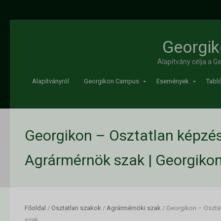
Georgik
Alapítvány célja a 
Alapítványról
Georgikon Campus
Események
Tabló
Georgikon – Osztatlan képzé
Agrármérnök szak | Georgikon
Főoldal
/
Osztatlan szakok
/
Agrármérnöki szak
/
Georgikon – Oszta
szak