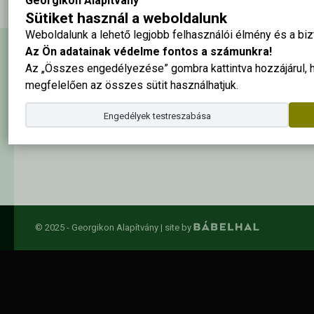
Georgikon Alapítvány
Sütiket használ a weboldalunk
Weboldalunk a lehető legjobb felhasználói élmény és a b
Az Ön adatainak védelme fontos a számunkra!
Hírlevél feliratkozás
Az „Összes engedélyezése” gombra kattintva hozzájárul,
megfelelően az összes sütit használhatjuk.
Engedélyek testreszabása
Elolvastam és elfogadom az
adatkezelési szabályzatban
foglalta
© 2025 - Georgikon Alapítvány |
site by