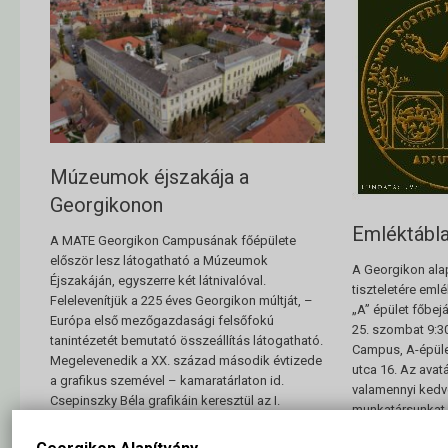
Múzeumok éjszakája a
Georgikonon
Emléktábla
A MATE Georgikon Campusának főépülete
először lesz látogatható a Múzeumok
A Georgikon ala
Éjszakáján, egyszerre két látnivalóval.
tiszteletére eml
Felelevenítjük a 225 éves Georgikon múltját, –
„A” épület főbejá
Európa első mezőgazdasági felsőfokú
25. szombat 9:3
tanintézetét bemutató összeállítás látogatható.
Campus, A-épüle
Megelevenedik a XX. század második évtizede
utca 16. Az avatá
a grafikus szemével – kamaratárlaton id.
valamennyi kedve
Csepinszky Béla grafikáin keresztül az I.
munkatársunkat,
világháború és a
emléktábla avat