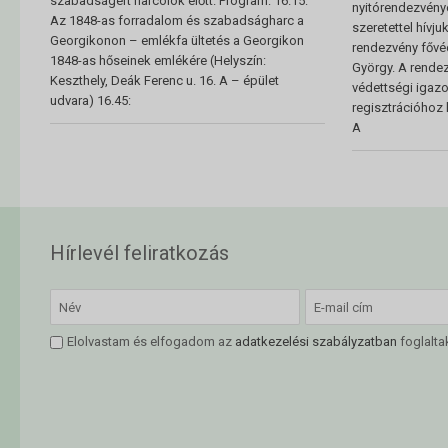
szabadságért harcolók előtt. Program: 16.15:
nyitórendezvénye
Az 1848-as forradalom és szabadságharc a
szeretettel hívju
Georgikonon – emlékfa ültetés a Georgikon
rendezvény fővé
1848-as hőseinek emlékére (Helyszín:
György. A rendez
Keszthely, Deák Ferenc u. 16. A – épület
védettségi igaz
udvara) 16.45:
regisztrációhoz 
A
Hírlevél feliratkozás
Elolvastam és elfogadom az
adatkezelési szabályzatban
foglalta