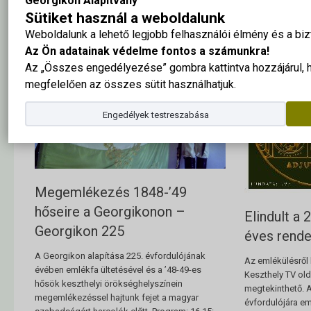
Georgikon Alapítvány
Sütiket használ a weboldalunk
Weboldalunk a lehető legjobb felhasználói élmény és a b
Az Ön adatainak védelme fontos a számunkra!
Az „Összes engedélyezése” gombra kattintva hozzájárul,
megfelelően az összes sütit használhatjuk.
Engedélyek testreszabása
Megemlékezés 1848-’49
hőseire a Georgikonon –
Elindult a
Georgikon 225
éves rend
A Georgikon alapítása 225. évfordulójának
Az emlékülésről 
évében emlékfa ültetésével és a ’48-49-es
Keszthely TV old
hősök keszthelyi örökséghelyszínein
megtekinthető. 
megemlékezéssel hajtunk fejet a magyar
évfordulójára em