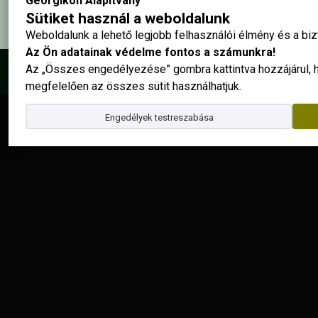
Georgikon Alapítvány
Sütiket használ a weboldalunk
Weboldalunk a lehető legjobb felhasználói élmény és a b
Az Ön adatainak védelme fontos a számunkra!
Az „Összes engedélyezése” gombra kattintva hozzájárul,
© 2025 - Georgikon Alapítvány |
site by
megfelelően az összes sütit használhatjuk.
Engedélyek testreszabása