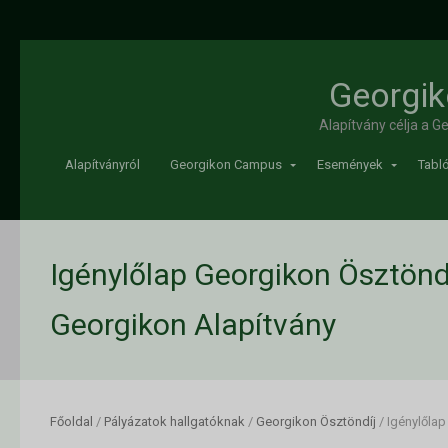
Georgik
Alapítvány célja a 
Alapítványról
Georgikon Campus
Események
Tabló
Igénylőlap Georgikon Ösztöndí
Georgikon Alapítvány
Főoldal
/
Pályázatok hallgatóknak
/
Georgikon Ösztöndíj
/
Igénylőlap