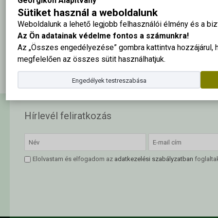
Georgikon Alapítvány
Sütiket használ a weboldalunk
Bővebb információért kattints ide
!
Weboldalunk a lehető legjobb felhasználói élmény és a b
Az Ön adatainak védelme fontos a számunkra!
E-mail:
felveteli.georgikon@uni-mate.hu
Az „Összes engedélyezése” gombra kattintva hozzájárul,
Telefon: (+36) 83/545-190, 30/461-5022
megfelelően az összes sütit használhatjuk.
Engedélyek testreszabása
Hírlevél feliratkozás
Elolvastam és elfogadom az
adatkezelési szabályzatban
foglalta