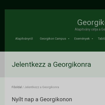
Georgik
Alapítvány célja a 
Alapítványról
Georgikon Campus
Események
Tabló
Jelentkezz a Georgikonra
Főoldal
/
Jelentkezz a Georgikonra
Nyílt nap a Georgikonon