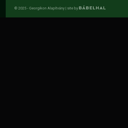
© 2025 - Georgikon Alapítvány |
site by