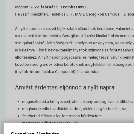
Időpont:
2022. február 5. szombat 09:00
Helyszín: Keszthely, Festetics u. 7., MATE Georgikon Campus – D épü
A nyílt napon szervezett tájékoztató előadások keretében, valamint 
szerezhettek információt a Georgikon képzési kínálatáról és nem uto
szolgáltatásokról, lehetőségekről, amelyeket az egyetem, Keszthely 
is beleértve – kínál nektek tanulmányaitok színvonalas folytatásáho
eltöltéséhez. A nyílt napon pogácsával és meleg teával várunk bennet
követően pedig érdeklődési körötöknek megfelelően lehetőségetek 
(további információk a Campusról) és a városban.
Amiért érdemes eljönnöd a nyílt napra:
megnézheted a környezetet, ahol néhány boldog évet eltölthetsz
megismerkedhetsz diáktársaiddal, akikkel együtt bulizhatsz,
felteheted élőben a legfontosabb kérdéseidet,
megismerkedhetsz a tanárokkal,
beleképzelheted magad egy kis időre a Georgikon családias lég