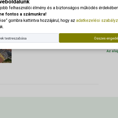
 weboldalunk
ja a Georgikonon
Georgi
gjobb felhasználói élmény és a biztonságos működés érdekében 
Cím: 83
me fontos a számunkra!
e” gombra kattintva hozzájárul, hogy az
adatkezelési szabályz
Dr. Kor
k.
Telefo
ek testreszabása
Összes engedé
E-mail
Az ala