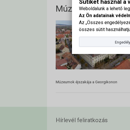
Sütiket használ a
Múzeumok éjszaká
Weboldalunk a lehető le
Az Ön adatainak védel
Az „Összes engedélyezés
összes sütit használhatju
Engedély
Múzeumok éjszakája a Georgikonon
Hírlevél feliratkozás