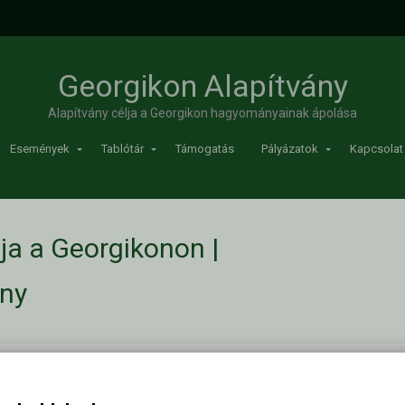
Georgikon Alapítvány
Alapítvány célja a Georgikon hagyományainak ápolása
Események
Tablótár
Támogatás
Pályázatok
Kapcsolat
a a Georgikonon |
ány
ja a Georgikonon
/
Múzeumok éjszakája a Georgikonon
Kapc