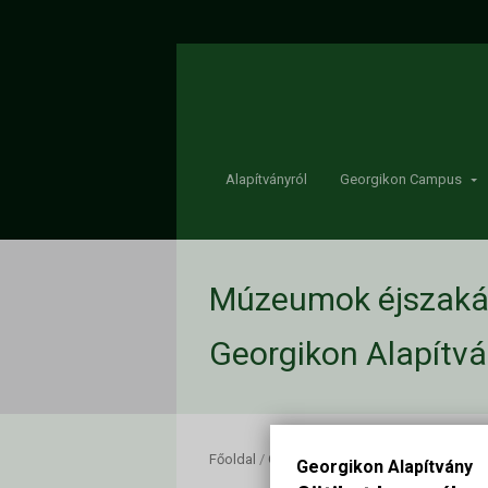
Alapítványról
Georgikon Campus
Múzeumok éjszakáj
Georgikon Alapítv
Főoldal
/
Georgikon 225
/
Múzeumok éjszaká
Georgikon Alapítvány