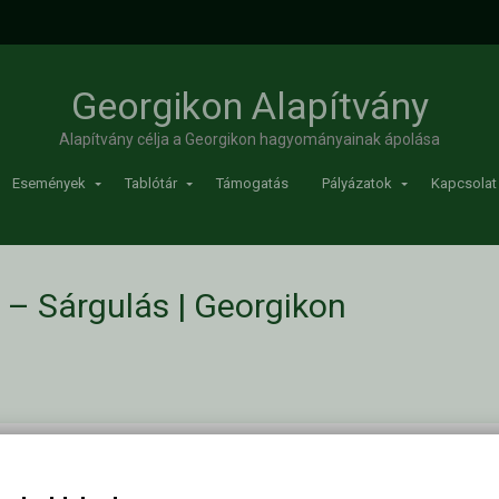
Georgikon Alapítvány
Alapítvány célja a Georgikon hagyományainak ápolása
Események
Tablótár
Támogatás
Pályázatok
Kapcsolat
– Sárgulás | Georgikon
/
Georgikon Campus – Sárgulás
Kapc