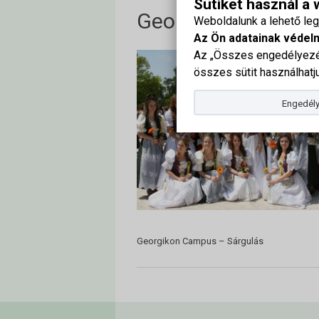
Sütiket használ a
Georgikon Campus
Weboldalunk a lehető le
Az Ön adatainak védel
Az „Összes engedélyezés
összes sütit használhatju
Engedély
Georgikon Campus – Sárgulás