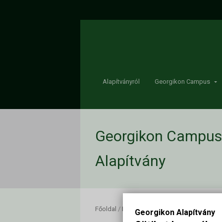
Alapítványról
Georgikon Campus
Georgikon Campus 
Alapítvány
Főoldal
/
Egyéb események
/
Sárgulás 2025
Georgikon Alapítvány