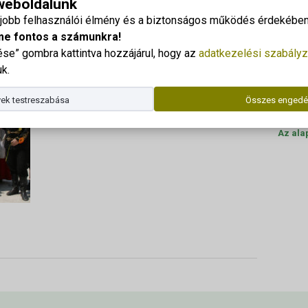
 weboldalunk
 – Sárgulás
Georgi
gjobb felhasználói élmény és a biztonságos működés érdekében 
Cím: 83
me fontos a számunkra!
e” gombra kattintva hozzájárul, hogy az
adatkezelési szabályz
Dr. Kor
k.
Telefo
ek testreszabása
Összes engedé
E-mail
Az ala