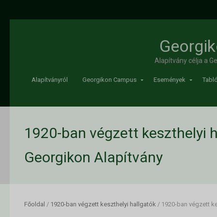
Georgik
Alapítvány célja a 
Alapítványról
Georgikon Campus
Események
Tabló
1920-ban végzett keszthelyi h
Georgikon Alapítvány
Főoldal
/
1920-ban végzett keszthelyi hallgatók
/
1920-ban végzett ke