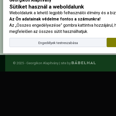
Georgikon Alapítvány
Hírlevél feliratkozás
Sütiket használ a weboldalunk
Weboldalunk a lehető legjobb felhasználói élmény és a b
Az Ön adatainak védelme fontos a számunkra!
Elolvastam és elfogadom az
adatkezelési szabályzatban
foglalta
Az „Összes engedélyezése” gombra kattintva hozzájárul,
megfelelően az összes sütit használhatjuk.
Engedélyek testreszabása
© 2025 - Georgikon Alapítvány |
site by