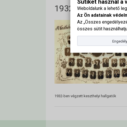
Sütiket használ a
1932-ben végzett k
Weboldalunk a lehető le
Az Ön adatainak védel
Az „Összes engedélyezés
összes sütit használhatju
Engedély
1932-ben végzett keszthelyi hallgatók