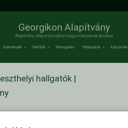
Georgikon Alapítvány
Alapítvány célja a Georgikon hagyományainak ápolása
Események
Tablótár
Támogatás
Pályázatok
Kapcsolat
szthelyi hallgatók |
ány
tók
/
1932-ben végzett keszthelyi hallgatók
Kapc