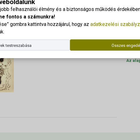
 weboldalunk
eszthelyi hallgatók
Georgi
gjobb felhasználói élmény és a biztonságos működés érdekében 
Cím: 83
me fontos a számunkra!
e” gombra kattintva hozzájárul, hogy az
adatkezelési szabályz
Dr. Kor
k.
Telefo
ek testreszabása
Összes engedé
E-mail
Az ala