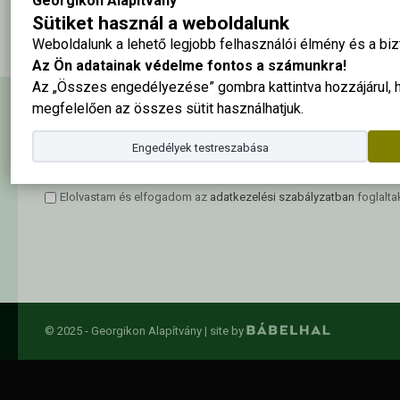
Georgikon Alapítvány
1964-ben végzett Keszthelyi Növényvédelmi Technikum hallgatói
Sütiket használ a weboldalunk
Weboldalunk a lehető legjobb felhasználói élmény és a b
Az Ön adatainak védelme fontos a számunkra!
Az „Összes engedélyezése” gombra kattintva hozzájárul,
megfelelően az összes sütit használhatjuk.
Hírlevél feliratkozás
Engedélyek testreszabása
Elolvastam és elfogadom az
adatkezelési szabályzatban
foglalta
© 2025 - Georgikon Alapítvány |
site by