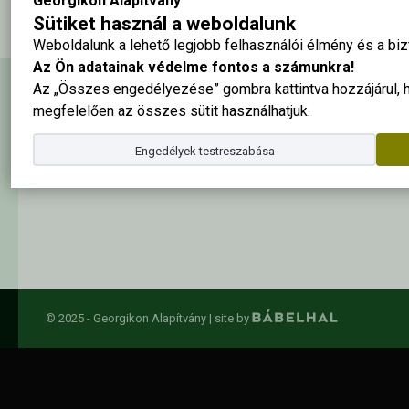
Georgikon Alapítvány
Sütiket használ a weboldalunk
Weboldalunk a lehető legjobb felhasználói élmény és a b
Az Ön adatainak védelme fontos a számunkra!
Az „Összes engedélyezése” gombra kattintva hozzájárul,
Hírlevél feliratkozás
megfelelően az összes sütit használhatjuk.
Engedélyek testreszabása
Elolvastam és elfogadom az
adatkezelési szabályzatban
foglalta
© 2025 - Georgikon Alapítvány |
site by