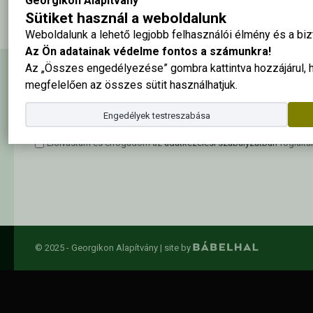
Georgikon Alapítvány
Sütiket használ a weboldalunk
Weboldalunk a lehető legjobb felhasználói élmény és a b
Az Ön adatainak védelme fontos a számunkra!
Az „Összes engedélyezése” gombra kattintva hozzájárul,
Hírlevél feliratkozás
megfelelően az összes sütit használhatjuk.
Engedélyek testreszabása
Elolvastam és elfogadom az
adatkezelési szabályzatban
foglalta
© 2025 - Georgikon Alapítvány |
site by